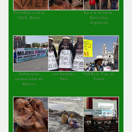
Protestas contra
No a la minería ,
VALE, Brasil
Bariloche,
Argentina
Defensoras
Las Bambas,
PUEBLA, Pue, 27
amenazadas en
Perú
Enero
México