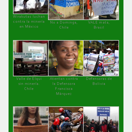
Wirakutas luchan
contra la minería
No a Dominga,
VALE mata,
en México
Chile
Brasil
Valle de Elqui
Atentan contra
Defensoras de
sin minería.
la Defensora
Bolivia
Chile
Francisca
Márquez