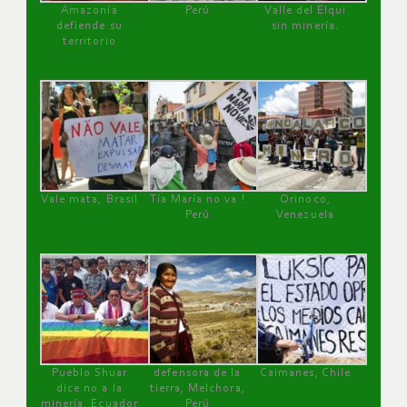
Amazonía
Perú
Valle del Elqui
defiende su
sin minería.
territorio
Vale mata, Brasil
Tía María no va !
Orinoco,
Perú
Venezuela
Pueblo Shuar
defensora de la
Caimanes, Chile
dice no a la
tierra, Melchora,
minería, Ecuador
Perú