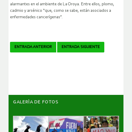
alarmantes en el ambiente de La Oroya. Entre ellos, plomo,
cadmio y arsénico “que, como se sabe, están asociados a
enfermedades cancerígenas”.
Navegador
ENTRADA ANTERIOR
ENTRADA SIGUIENTE
de
artículos
GALERÌA DE FOTOS