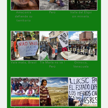
Amazonía
Perú
Valle del Elqui
defiende su
sin minería.
territorio
Vale mata, Brasil
Tía María no va !
Orinoco,
Perú
Venezuela