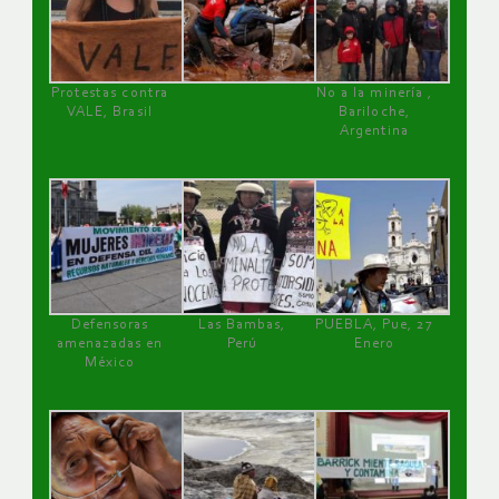
Protestas contra
No a la minería ,
VALE, Brasil
Bariloche,
Argentina
Defensoras
Las Bambas,
PUEBLA, Pue, 27
amenazadas en
Perú
Enero
México