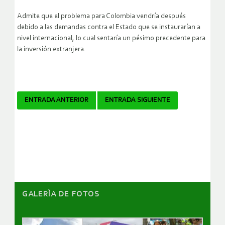
Admite que el problema para Colombia vendría después
debido a las demandas contra el Estado que se instaurarían a
nivel internacional, lo cual sentaría un pésimo precedente para
la inversión extranjera.
Navegador
ENTRADA ANTERIOR
ENTRADA SIGUIENTE
de
artículos
GALERÌA DE FOTOS