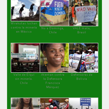
Wirakutas luchan
contra la minería
No a Dominga,
VALE mata,
en México
Chile
Brasil
Valle de Elqui
Atentan contra
Defensoras de
sin minería.
la Defensora
Bolivia
Chile
Francisca
Márquez