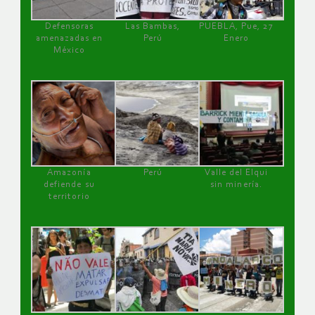
Defensoras
Las Bambas,
PUEBLA, Pue, 27
amenazadas en
Perú
Enero
México
Amazonía
Perú
Valle del Elqui
defiende su
sin minería.
territorio