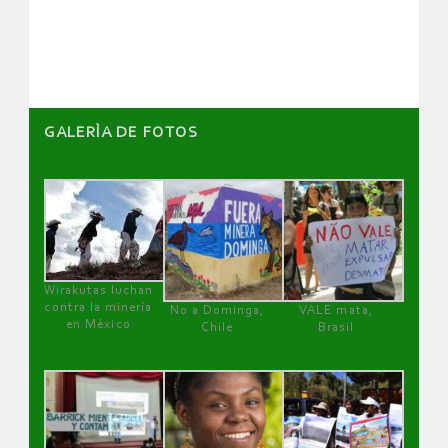
artículos
GALERÌA DE FOTOS
Wirakutas luchan
contra la minería
No a Dominga,
VALE mata,
en México
Chile
Brasil