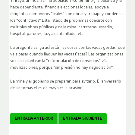
Tintaya, al “fidelizar” la población -su término-, la polariza y la
hace dependiente: financia elecciones locales, apoya a
dirigentes comuneros “leales” con obras y trabajo y condena a
los “conflictivos”.Este listado de problemas coexiste con
múltiples obras públicas y de la mina: carreteras, estadio,
hospital, parques, luz, alcantarillado, etc.
La pregunta es: ¿si así están las cosas con las vacas gordas, qué
va a pasar cuando lleguen las vacas flacas? Las organizaciones
sociales plantean la “reformulación de convenios” vía
movilizaciones, porque “sin presión no hay negociación”.
La mina y el gobierno se preparan para evitarlo. El aniversario
de las tomas el 21 de mayo es la ocasión.
Navegador
ENTRADA ANTERIOR
ENTRADA SIGUIENTE
de