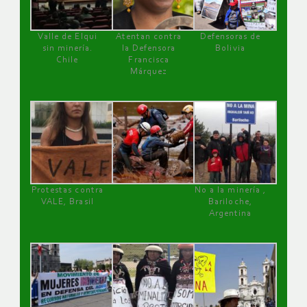
Valle de Elqui
Atentan contra
Defensoras de
sin minería.
la Defensora
Bolivia
Chile
Francisca
Márquez
Protestas contra
No a la minería ,
VALE, Brasil
Bariloche,
Argentina