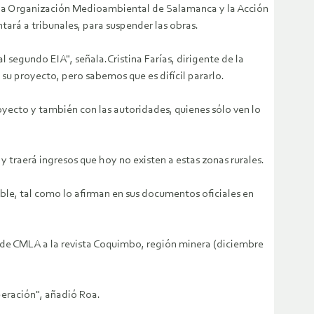
, la Organización Medioambiental de Salamanca y la Acción
ará a tribunales, para suspender las obras.
segundo EIA", señala.Cristina Farías, dirigente de la
 su proyecto, pero sabemos que es difícil pararlo.
ecto y también con las autoridades, quienes sólo ven lo
traerá ingresos que hoy no existen a estas zonas rurales.
able, tal como lo afirman en sus documentos oficiales en
s de CMLA a la revista Coquimbo, región minera (diciembre
peración", añadió Roa.