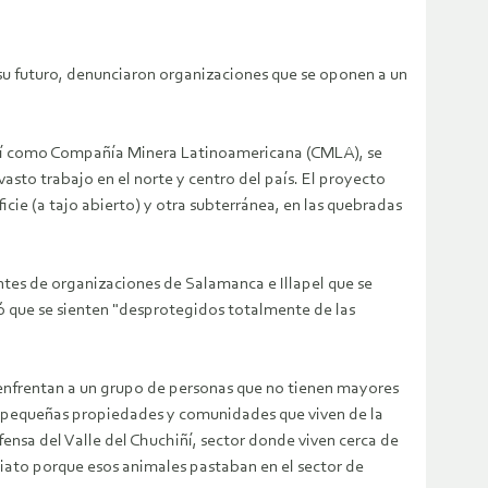
 su futuro, denunciaron organizaciones que se oponen a un
aquí como Compañía Minera Latinoamericana (CMLA), se
vasto trabajo en el norte y centro del país.
El proyecto
ie (a tajo abierto) y otra subterránea, en las quebradas
ntes de organizaciones de Salamanca e Illapel que se
aló que se sienten "desprotegidos totalmente de las
enfrentan a un grupo de personas que no tienen mayores
e pequeñas propiedades y comunidades que viven de la
ensa del Valle del Chuchiñí, sector donde viven cerca de
diato porque esos animales pastaban en el sector de