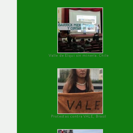
Valle de Elqui sin minería. Chile
Protestas contra VALE, Brasil