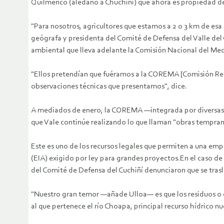
Quilmenco (aledaño a Chuchiñí) que ahora es propiedad de
"Para nosotros, agricultores que estamos a 2 o 3 km de esa
geógrafa y presidenta del Comité de Defensa del Valle del
ambiental que lleva adelante la Comisión Nacional del 
"Ellos pretendían que fuéramos a la COREMA [Comisión Reg
observaciones técnicas que presentamos", dice.
A mediados de enero, la COREMA —integrada por diversas a
que Vale continúe realizando lo que llaman "obras tempran
Este es uno de los recursos legales que permiten a una e
(EIA) exigido por ley para grandes proyectos.En el caso de
del Comité de Defensa del Cuchiñí denunciaron que se trasla
"Nuestro gran temor —añade Ulloa— es que los residuos o el 
al que pertenece el río Choapa, principal recurso hídrico nu