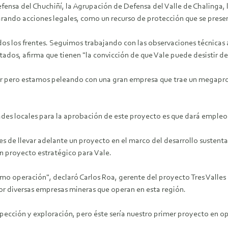
fensa del Chuchiñí, la Agrupación de Defensa del Valle de Chalinga
ando acciones legales, como un recurso de protección que se present
los frentes. Seguimos trabajando con las observaciones técnicas al 
tados, afirma que tienen "la convicción de que Vale puede desistir de
er pero estamos peleando con una gran empresa que trae un megaproy
s locales para la aprobación de este proyecto es que dará empleo y 
es de llevar adelante un proyecto en el marco del desarrollo sustent
n proyecto estratégico para Vale.
omo operación", declaró Carlos Roa, gerente del proyecto Tres Valle
or diversas empresas mineras que operan en esta región.
ección y exploración, pero éste sería nuestro primer proyecto en o