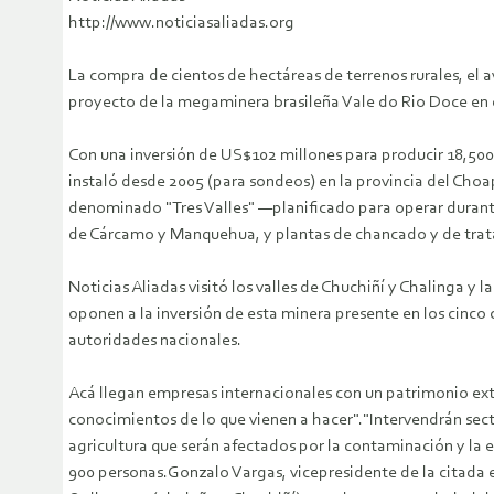
http://www.noticiasaliadas.org
La compra de cientos de hectáreas de terrenos rurales, el
proyecto de la megaminera brasileña Vale do Rio Doce en e
Con una inversión de US$102 millones para producir 18,50
instaló desde 2005 (para sondeos) en la provincia del Choapa
denominado "Tres Valles" —planificado para operar durante 
de Cárcamo y Manquehua, y plantas de chancado y de trata
Noticias Aliadas visitó los valles de Chuchiñí y Chalinga 
oponen a la inversión de esta minera presente en los cinco 
autoridades nacionales.
Acá llegan empresas internacionales con un patrimonio ex
conocimientos de lo que vienen a hacer"."Intervendrán se
agricultura que serán afectados por la contaminación y la 
900 personas.Gonzalo Vargas, vicepresidente de la citada 