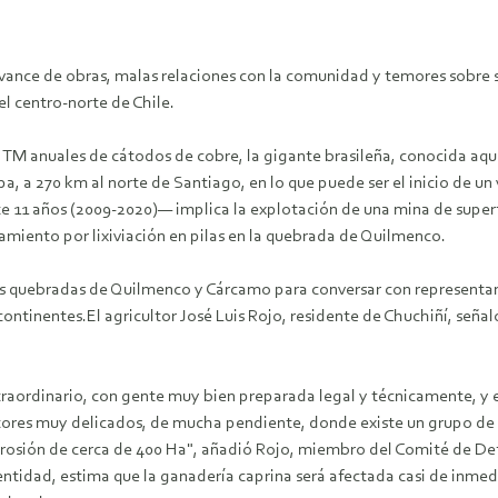
 avance de obras, malas relaciones con la comunidad y temores sobre
l centro-norte de Chile.
0 TM anuales de cátodos de cobre, la gigante brasileña, conocida 
, a 270 km al norte de Santiago, en lo que puede ser el inicio de un 
11 años (2009-2020)— implica la explotación de una mina de superfic
miento por lixiviación en pilas en la quebrada de Quilmenco.
y las quebradas de Quilmenco y Cárcamo para conversar con representa
continentes.El agricultor José Luis Rojo, residente de Chuchiñí, señ
traordinario, con gente muy bien preparada legal y técnicamente, y 
ctores muy delicados, de mucha pendiente, donde existe un grupo d
erosión de cerca de 400 Ha", añadió Rojo, miembro del Comité de Def
entidad, estima que la ganadería caprina será afectada casi de inme