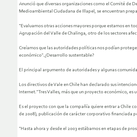
Anunció que diversas organizaciones como el Comité de De
Medioambiental Ciudadana de Illapel, se encuentran prepar
"Evaluamos otras acciones mayores porque estamos en todos 
Agrupación del Valle de Chalinga, otro de los sectores afec
Creíamos que las autoridades políticas nos podían proteg
económico".¿Desarrollo sustentable?
El principal argumento de autoridades y algunas comunidade
Los directivos de Vale en Chile han declarado sus intencion
Internet."Tres Valles, más que un proyecto económico, es u
Es el proyecto con que la compañía quiere entrar a Chile c
de 2008), publicación de carácter corporativo financiada p
"Hasta ahora y desde el 2003 estábamos en etapas de prosp