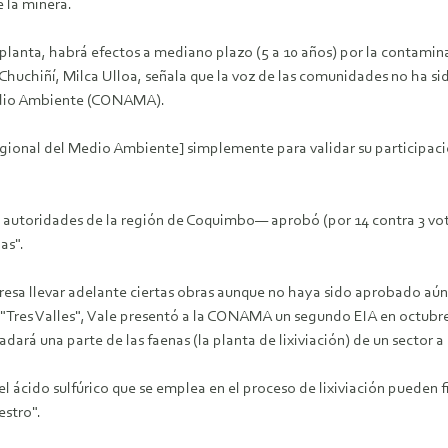
 la minera.
 planta, habrá efectos a mediano plazo (5 a 10 años) por la contamin
 Chuchiñí, Milca Ulloa, señala que la voz de las comunidades no ha 
Medio Ambiente (CONAMA).
ional del Medio Ambiente] simplemente para validar su participaci
utoridades de la región de Coquimbo— aprobó (por 14 contra 3 votos
as".
mpresa llevar adelante ciertas obras aunque no haya sido aprobado a
 "Tres Valles", Vale presentó a la CONAMA un segundo EIA en octubre
dará una parte de las faenas (la planta de lixiviación) de un sector 
ácido sulfúrico que se emplea en el proceso de lixiviación pueden fi
estro".