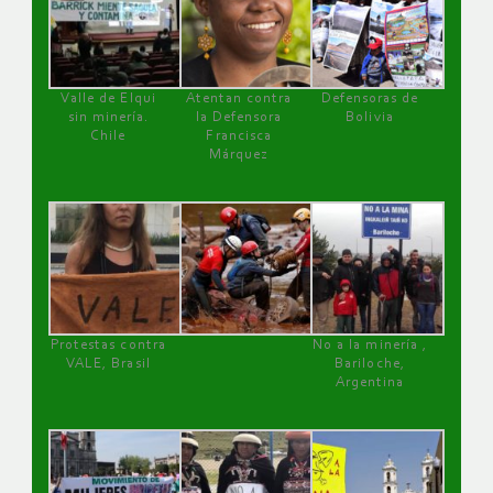
Valle de Elqui
Atentan contra
Defensoras de
sin minería.
la Defensora
Bolivia
Chile
Francisca
Márquez
Protestas contra
No a la minería ,
VALE, Brasil
Bariloche,
Argentina