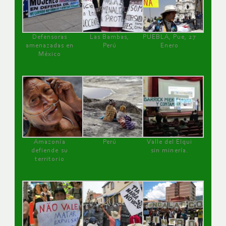
Defensoras
Las Bambas,
PUEBLA, Pue, 27
amenazadas en
Perú
Enero
México
Amazonía
Perú
Valle del Elqui
defiende su
sin minería.
territorio