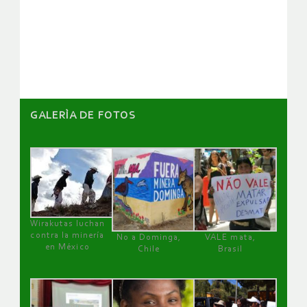
de
artículos
GALERÌA DE FOTOS
Wirakutas luchan
contra la minería
No a Dominga,
VALE mata,
en México
Chile
Brasil