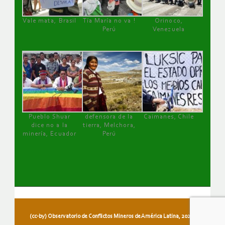
Vale mata, Brasil
Tía María no va !
Orinoco,
Perú
Venezuela
Pueblo Shuar
defensora de la
Caimanes, Chile
dice no a la
tierra, Melchora,
minería, Ecuador
Perú
(cc-by) Observatorio de Conflictos Mineros de América Latina, 2026