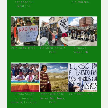
defiende su
sin minería.
territorio
Vale mata, Brasil
Tía María no va !
Orinoco,
Perú
Venezuela
Pueblo Shuar
defensora de la
Caimanes, Chile
dice no a la
tierra, Melchora,
minería, Ecuador
Perú