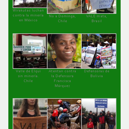
Wirakutas luchan
contra la minería
No a Dominga,
VALE mata,
en México
Chile
Brasil
Valle de Elqui
Atentan contra
Defensoras de
sin minería.
la Defensora
Bolivia
Chile
Francisca
Márquez