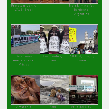
Protestas contra
No a la minería ,
VALE, Brasil
Bariloche,
Argentina
Defensoras
Las Bambas,
PUEBLA, Pue, 27
amenazadas en
Perú
Enero
México
Amazonía
Perú
Valle del Elqui