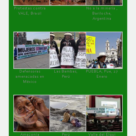
Protestas contra
No a la minería ,
VALE, Brasil
Bariloche,
Argentina
Defensoras
Las Bambas,
PUEBLA, Pue, 27
amenazadas en
Perú
Enero
México
Amazonía
Perú
Valle del Elqui