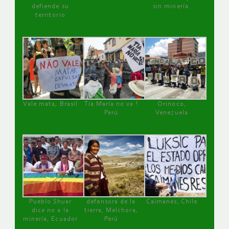
defiende su
sin minería.
territorio
Vale mata, Brasil
Tía María no va !
Orinoco,
Perú
Venezuela
Pueblo Shuar
defensora de la
Caimanes, Chile
dice no a la
tierra, Melchora,
minería, Ecuador
Perú