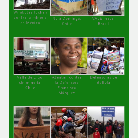
Wirakutas luchan
contra la minería
No a Dominga,
VALE mata,
en México
Chile
Brasil
Valle de Elqui
Atentan contra
Defensoras de
sin minería.
la Defensora
Bolivia
Chile
Francisca
Márquez