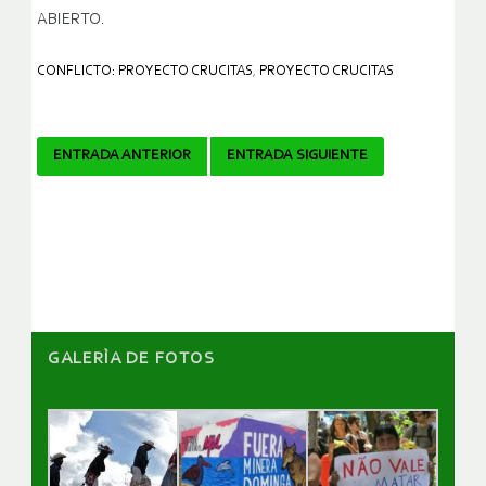
ABIERTO.
CONFLICTO: PROYECTO CRUCITAS
,
PROYECTO CRUCITAS
Navegador
ENTRADA ANTERIOR
ENTRADA SIGUIENTE
de
artículos
GALERÌA DE FOTOS