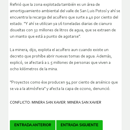
Refirió que la zona explotada también es un área de
amortiguamiento ambiental del valle de San Luis Potosí y ahí se
encuentra la recarga del acuífero que surte a 40 por ciento del
estado. "Y ahí se utilizan ya 16 toneladas diarias de cianuro
disueltas con 32 millones de litros de agua, que se extraen de
un manto que está a punto de agotarse".
La minera, dijo, explota el acuífero aun cuando existe un
decreto que prohíbe abrir nuevas tomas de agua. Además,
explicó, se afectará a 1.5 millones de personas que viven a
ocho kilómetros de la mina.
"Proyectos como ése producen 94 por ciento de arsénico que
se va a la atmósfera" y afecta la capa de ozono, denunció.
CONFLICTO: MINERA SAN XAVIER
,
MINERA SAN XAVIER
Navegador
ENTRADA ANTERIOR
ENTRADA SIGUIENTE