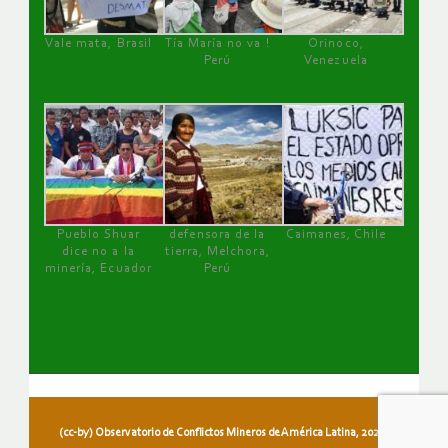
Vale mata, Brasil
Tía María no va !
Orinoco,
Perú
Venezuela
Pueblo Shuar
defensora de la
Caimanes, Chile
dice no a la
tierra, Melchora,
minería, Ecuador
Perú
(cc-by) Observatorio de Conflictos Mineros de América Latina, 2026