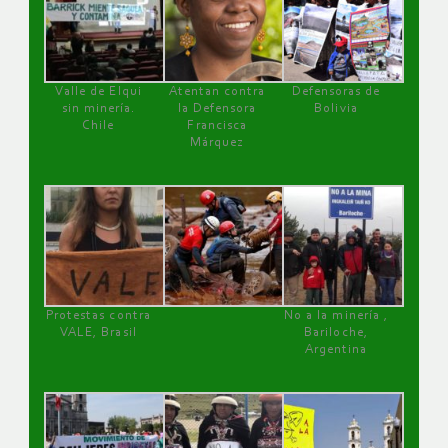
Valle de Elqui
Atentan contra
Defensoras de
sin minería.
la Defensora
Bolivia
Chile
Francisca
Márquez
Protestas contra
No a la minería ,
VALE, Brasil
Bariloche,
Argentina