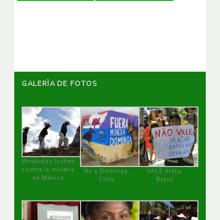
de
artículos
GALERÌA DE FOTOS
Wirakutas luchan
contra la minería
No a Dominga,
VALE mata,
en México
Chile
Brasil