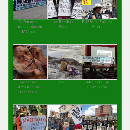
Defensoras
Las Bambas,
PUEBLA, Pue, 27
amenazadas en
Perú
Enero
México
Amazonía
Perú
Valle del Elqui
defiende su
sin minería.
territorio