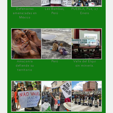
Defensoras
Las Bambas,
PUEBLA, Pue, 27
amenazadas en
Perú
Enero
México
Amazonía
Perú
Valle del Elqui
defiende su
sin minería.
territorio