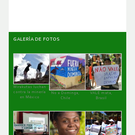
artículos
GALERÌA DE FOTOS
Wirakutas luchan
contra la minería
No a Dominga,
VALE mata,
en México
Chile
Brasil