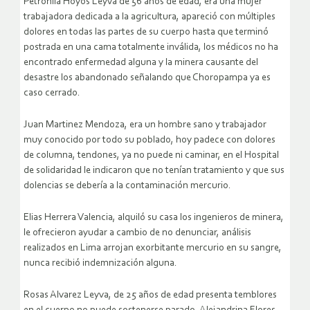
Petronila Hoyos Leyva de 56 años de edad, era una mujer
trabajadora dedicada a la agricultura, apareció con múltiples
dolores en todas las partes de su cuerpo hasta que terminó
postrada en una cama totalmente inválida, los médicos no ha
encontrado enfermedad alguna y la minera causante del
desastre los abandonado señalando que Choropampa ya es
caso cerrado.
Juan Martinez Mendoza, era un hombre sano y trabajador
muy conocido por todo su poblado, hoy padece con dolores
de columna, tendones, ya no puede ni caminar, en el Hospital
de solidaridad le indicaron que no tenían tratamiento y que sus
dolencias se debería a la contaminación mercurio.
Elias Herrera Valencia, alquiló su casa los ingenieros de minera,
le ofrecieron ayudar a cambio de no denunciar, análisis
realizados en Lima arrojan exorbitante mercurio en su sangre,
nunca recibió indemnización alguna.
Rosas Alvarez Leyva, de 25 años de edad presenta temblores