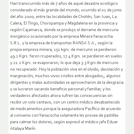
Han transcurrido más de 7 años de aquel desastre ecológico
considerado el más grande del mundo, ocurrido el 02 de junio
del año 2000, entre las localidades de Chotén, San Juan, La
Calera, El Tingo, Choropampa y Magdalena en la provincia y
región Cajamarca, donde se produjo el derrame de mercurio
inorgánico ocasionado por la empresa Minera Yanacocha
S.R.L. y la empresa de transportes RANSA S.A., según la
propia empresa minera, 151 kgrs. de mercurio se perdieron:
49.1 Kgrs. feron rcuperados, 17.4 Kgrs. se perdieron en suelos
y 21.2 Kgrs. se evaporaron, lo que deja 3.3 Kgrs de mercurio
no recuperado.
Hoy la población vive en el olvido, desolación y
marginación, muchos vivos criollos entre abogados,, algunos
dirigentes y malas autoridades se aprovecharon de la desgracia
y se lucraron sacando beneficio personal y familiar, y los
verdaderos afectados ahora sufren las consecuencias sin
recibir un solo centavo, con un centro médico desabastecido
de medicamentos porque la aseguradora Pacífico de acuerdo
al convenio con Yanacocha solamente les provee de pastillas
para calmar los dolores, según expresó el médico jefe Eduar
Atalaya Marín.