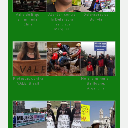
Valle de Elqui
Atentan contra
Defensoras de
sin minería.
la Defensora
Bolivia
Chile
Francisca
Márquez
Protestas contra
No a la minería ,
VALE, Brasil
Bariloche,
Argentina