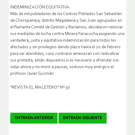
INDEMINIZACIÓN EQUITATIVA
Más de mil pobladores de los Centros Poblados San Sebastián
de Choropampa, distrito Magdalena y San Juan agrupados en
el flamante Comité de Gestión y Reclamos, decidieron reiniciar
sus mediadas de lucha contra Minera Yanacocha exigiendo una
verdadera, justa y equitativa indemnización para todos los
afectados y sin privilegios dando plazo hasta el 20 de febrero
para ser atendidos, caso contrario amenazan con radicalizar
sus protesta, están dispuestos si es necesario a ofrendar sus
vidas ahora y no morir a pausas, sostuvo muy enérgico el
profesor Javier Guzmán.
"REVISTA EL MALETERO" Nº 50
Navegador
ENTRADA ANTERIOR
ENTRADA SIGUIENTE
de