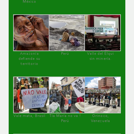
México
Amazonía
Perú
Valle del Elqui
defiende su
sin minería.
territorio
Vale mata, Brasil
Tía María no va !
Orinoco,
Perú
Venezuela