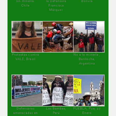
sin minería.
la Defensora
Bolivia
Chile
Francisca
Márquez
Protestas contra
No a la minería ,
VALE, Brasil
Bariloche,
Argentina
Defensoras
Las Bambas,
PUEBLA, Pue, 27
amenazadas en
Perú
Enero