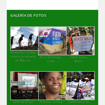
GALERÌA DE FOTOS
Wirakutas luchan
contra la minería
No a Dominga,
VALE mata,
en México
Chile
Brasil
Valle de Elqui
Atentan contra
Defensoras de