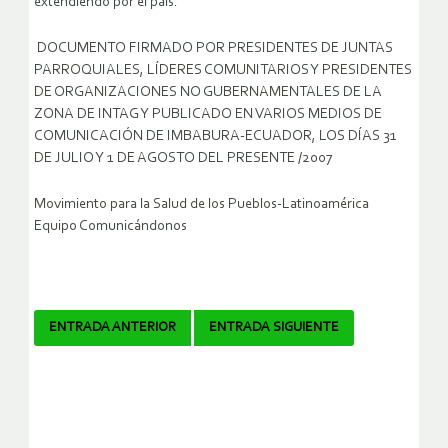
extendiendo por el país.
DOCUMENTO FIRMADO POR PRESIDENTES DE JUNTAS
PARROQUIALES, LÍDERES COMUNITARIOS Y PRESIDENTES
DE ORGANIZACIONES NO GUBERNAMENTALES DE LA
ZONA DE INTAG Y PUBLICADO EN VARIOS MEDIOS DE
COMUNICACIÓN DE IMBABURA-ECUADOR, LOS DÍAS 31
DE JULIO Y 1 DE AGOSTO DEL PRESENTE /2007
Movimiento para la Salud de los Pueblos-Latinoamérica
Equipo Comunicándonos
Navegador
ENTRADA ANTERIOR
ENTRADA SIGUIENTE
de
artículos