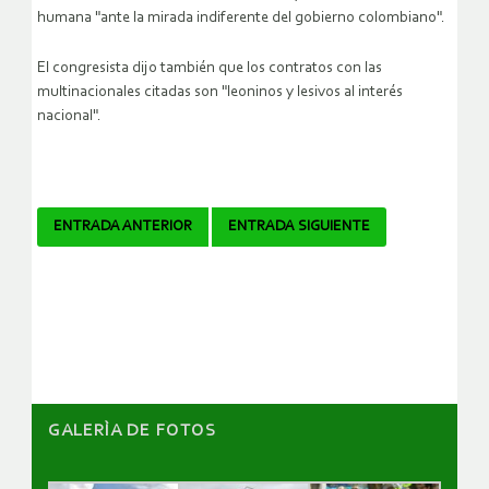
humana "ante la mirada indiferente del gobierno colombiano".
El congresista dijo también que los contratos con las
multinacionales citadas son "leoninos y lesivos al interés
nacional".
Navegador
ENTRADA ANTERIOR
ENTRADA SIGUIENTE
de
artículos
GALERÌA DE FOTOS