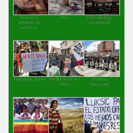
Amazonía
Perú
Valle del Elqui
defiende su
sin minería.
territorio
Vale mata, Brasil
Tía María no va !
Orinoco,
Perú
Venezuela