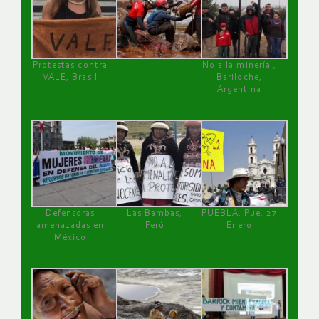
Protestas contra
No a la minería ,
VALE, Brasil
Bariloche,
Argentina
Defensoras
Las Bambas,
PUEBLA, Pue, 27
amenazadas en
Perú
Enero
México