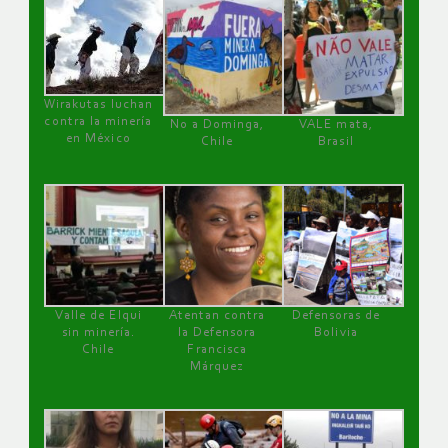
Wirakutas luchan
contra la minería
No a Dominga,
VALE mata,
en México
Chile
Brasil
Valle de Elqui
Atentan contra
Defensoras de
sin minería.
la Defensora
Bolivia
Chile
Francisca
Márquez