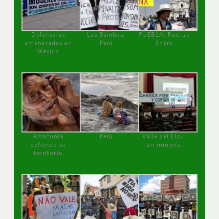
Defensoras
Las Bambas,
PUEBLA, Pue, 27
amenazadas en
Perú
Enero
México
Amazonía
Perú
Valle del Elqui
defiende su
sin minería.
territorio