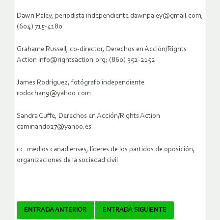
Dawn Paley, periodista independiente dawnpaley@gmail.com;
(604) 715-4180
Grahame Russell, co-director, Derechos en Acción/Rights
Action info@rightsaction.org; (860) 352-2152
James Rodríguez, fotógrafo independiente
rodochan9@yahoo.com
Sandra Cuffe, Derechos en Acción/Rights Action
caminando27@yahoo.es
cc. medios canadienses, líderes de los partidos de oposición,
organizaciones de la sociedad civil
Navegador
ENTRADA ANTERIOR
ENTRADA SIGUIENTE