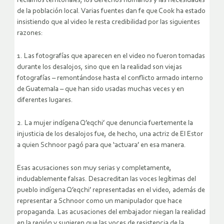
reclamos territoriales, los derechos humanos y las necesidades
de la población local. Varias fuentes dan fe que Cook ha estado
insistiendo que al video le resta credibilidad por las siguientes
razones:
1. Las fotografías que aparecen en el video no fueron tomadas
durante los desalojos, sino que en la realidad son viejas
fotografías – remontándose hasta el conflicto armado interno
de Guatemala – que han sido usadas muchas veces y en
diferentes lugares.
2. La mujer indígena Q’eqchi’ que denuncia fuertemente la
injusticia de los desalojos fue, de hecho, una actriz de El Estor
a quien Schnoor pagó para que ‘actuara’ en esa manera.
Esas acusaciones son muy serias y completamente,
indudablemente falsas. Desacreditan las voces legítimas del
pueblo indígena Q’eqchi’ representadas en el video, además de
representar a Schnoor como un manipulador que hace
propaganda. Las acusaciones del embajador niegan la realidad
en la región y sugieren que las voces de resistencia de la