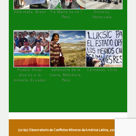
Vale mata, Brasil
Tía María no va !
Orinoco,
Perú
Venezuela
Pueblo Shuar
defensora de la
Caimanes, Chile
dice no a la
tierra, Melchora,
minería, Ecuador
Perú
(cc-by) Observatorio de Conflictos Mineros de América Latina, 2026