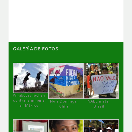
de
artículos
GALERÌA DE FOTOS
Wirakutas luchan
contra la minería
No a Dominga,
VALE mata,
en México
Chile
Brasil