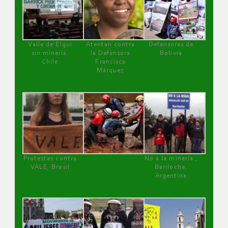
Valle de Elqui
Atentan contra
Defensoras de
sin minería.
la Defensora
Bolivia
Chile
Francisca
Márquez
Protestas contra
No a la minería ,
VALE, Brasil
Bariloche,
Argentina