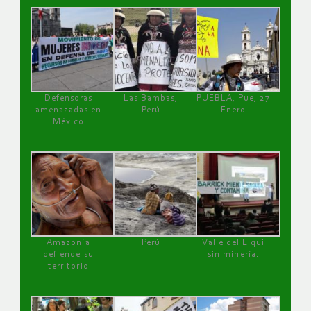
Defensoras
Las Bambas,
PUEBLA, Pue, 27
amenazadas en
Perú
Enero
México
Amazonía
Perú
Valle del Elqui
defiende su
sin minería.
territorio