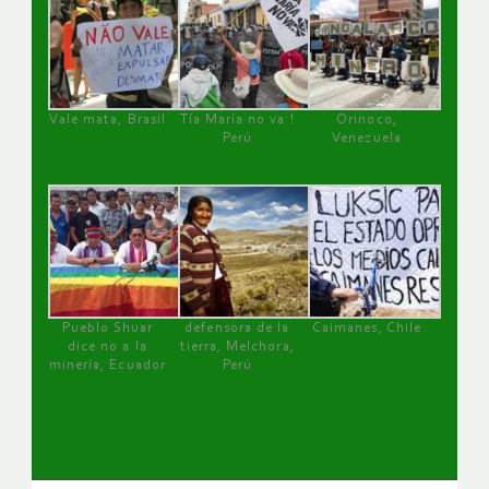
Vale mata, Brasil
Tía María no va !
Orinoco,
Perú
Venezuela
Pueblo Shuar
defensora de la
Caimanes, Chile
dice no a la
tierra, Melchora,
minería, Ecuador
Perú