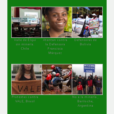
Valle de Elqui
Atentan contra
Defensoras de
sin minería.
la Defensora
Bolivia
Chile
Francisca
Márquez
Protestas contra
No a la minería ,
VALE, Brasil
Bariloche,
Argentina