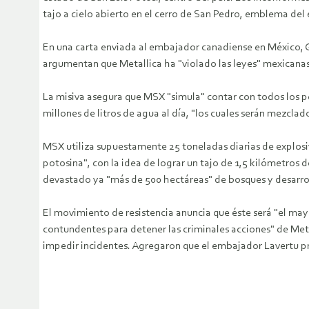
tajo a cielo abierto en el cerro de San Pedro, emblema del 
En una carta enviada al embajador canadiense en México, G
argumentan que Metallica ha "violado las leyes" mexicanas
La misiva asegura que MSX "simula" contar con todos los p
millones de litros de agua al día, "los cuales serán mezclad
MSX utiliza supuestamente 25 toneladas diarias de explosiv
potosina", con la idea de lograr un tajo de 1,5 kilómetro
devastado ya "más de 500 hectáreas" de bosques y desarrol
El movimiento de resistencia anuncia que éste será "el may
contundentes para detener las criminales acciones" de Meta
impedir incidentes. Agregaron que el embajador Lavertu pr