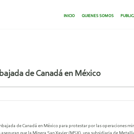
SALTAR AL CONTENIDO.
INICIO
QUIENES SOMOS
PUBLI
mbajada de Canadá en México
mbajada de Canadá en México para protestar por las operaciones min
aseguran que la Minera San Xavier (MSX), una subsidiaria de Metalli