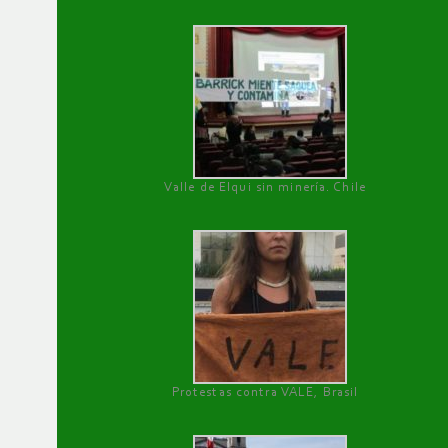
Valle de Elqui sin minería. Chile
Protestas contra VALE, Brasil