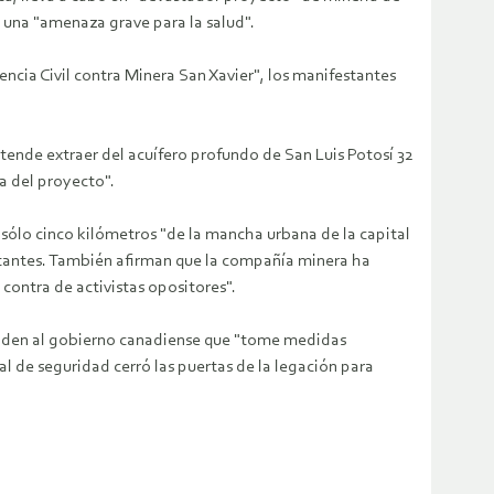
e una "amenaza grave para la salud".
cia Civil contra Minera San Xavier", los manifestantes
ende extraer del acuífero profundo de San Luis Potosí 32
da del proyecto".
 sólo cinco kilómetros "de la mancha urbana de la capital
estantes. También afirman que la compañía minera ha
ontra de activistas opositores".
e piden al gobierno canadiense que "tome medidas
l de seguridad cerró las puertas de la legación para