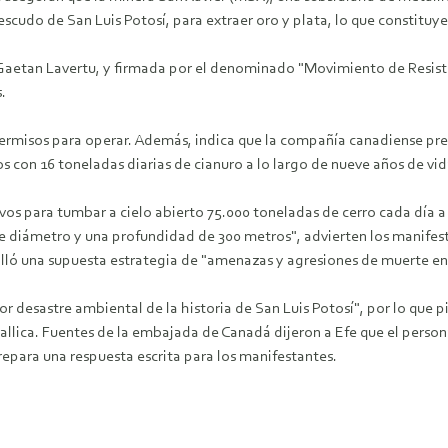
escudo de San Luis Potosí, para extraer oro y plata, lo que constituy
aetan Lavertu, y firmada por el denominado "Movimiento de Resisten
.
ermisos para operar. Además, indica que la compañía canadiense pret
os con 16 toneladas diarias de cianuro a lo largo de nueve años de vi
os para tumbar a cielo abierto 75.000 toneladas de cerro cada día a
s de diámetro y una profundidad de 300 metros", advierten los manif
ló una supuesta estrategia de "amenazas y agresiones de muerte en c
or desastre ambiental de la historia de San Luis Potosí", por lo qu
llica. Fuentes de la embajada de Canadá dijeron a Efe que el persona
epara una respuesta escrita para los manifestantes.