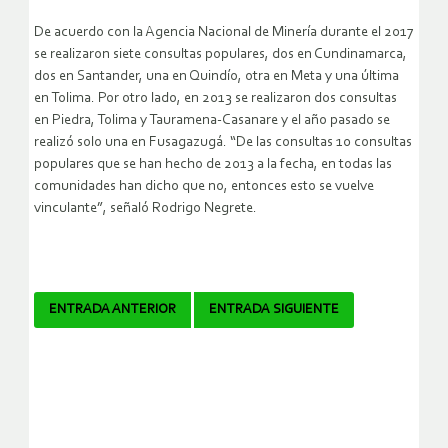
De acuerdo con la Agencia Nacional de Minería durante el 2017
se realizaron siete consultas populares, dos en Cundinamarca,
dos en Santander, una en Quindío, otra en Meta y una última
en Tolima. Por otro lado, en 2013 se realizaron dos consultas
en Piedra, Tolima y Tauramena-Casanare y el año pasado se
realizó solo una en Fusagazugá. “De las consultas 10 consultas
populares que se han hecho de 2013 a la fecha, en todas las
comunidades han dicho que no, entonces esto se vuelve
vinculante”, señaló Rodrigo Negrete.
Navegador
ENTRADA ANTERIOR
ENTRADA SIGUIENTE
de
artículos