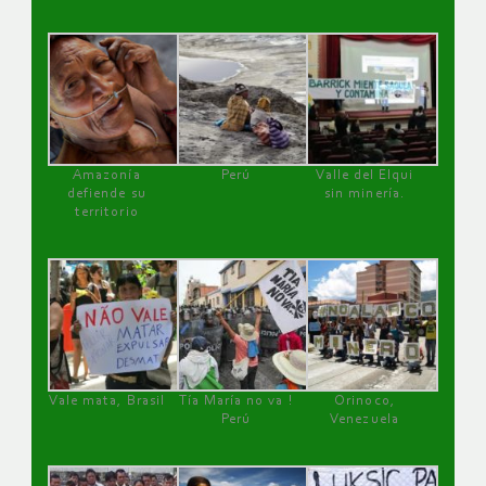
Amazonía
Perú
Valle del Elqui
defiende su
sin minería.
territorio
Vale mata, Brasil
Tía María no va !
Orinoco,
Perú
Venezuela