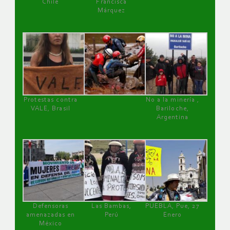
Chile
Francisca
Márquez
Protestas contra
No a la minería ,
VALE, Brasil
Bariloche,
Argentina
Defensoras
Las Bambas,
PUEBLA, Pue, 27
amenazadas en
Perú
Enero
México