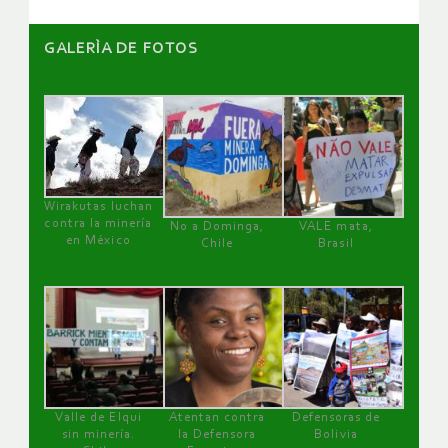
GALERÌA DE FOTOS
Wirakutas luchan
contra la minería
No a Dominga,
VALE mata,
en México
Chile
Brasil
Valle de Elqui
Atentan contra
Defensoras de
sin minería.
la Defensora
Bolivia