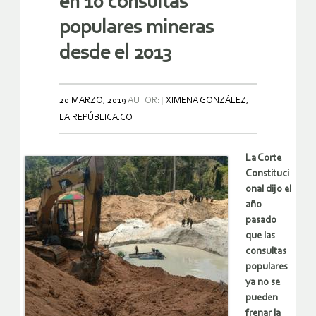
en 10 consultas
populares mineras
desde el 2013
20 MARZO, 2019
AUTOR:
XIMENA GONZÁLEZ,
LA REPÚBLICA.CO
La Corte
Constituci
onal dijo el
año
pasado
que las
consultas
populares
ya no se
pueden
frenar la