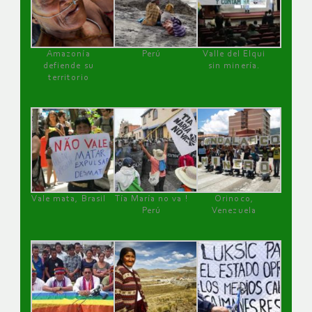
Amazonía
Perú
Valle del Elqui
defiende su
sin minería.
territorio
Vale mata, Brasil
Tía María no va !
Orinoco,
Perú
Venezuela