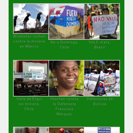
Wirakutas luchan
contra la minería
No a Dominga,
VALE mata,
en México
Chile
Brasil
Valle de Elqui
Atentan contra
Defensoras de
sin minería.
la Defensora
Bolivia
Chile
Francisca
Márquez