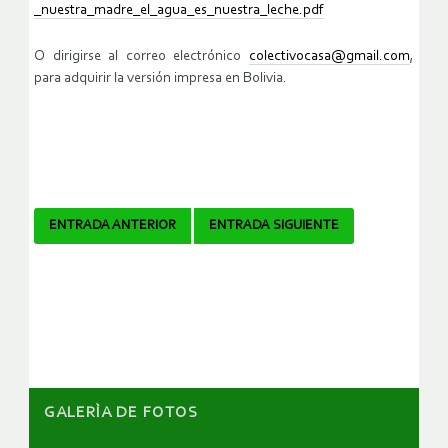
_nuestra_madre_el_agua_es_nuestra_leche.pdf
O dirigirse al correo electrónico
colectivocasa@gmail.com
,
para adquirir la versión impresa en Bolivia.
Navegador
ENTRADA ANTERIOR
ENTRADA SIGUIENTE
de
artículos
GALERÌA DE FOTOS