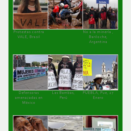
Protestas contra
No a la minería ,
VALE, Brasil
Bariloche,
Argentina
Defensoras
Las Bambas,
PUEBLA, Pue, 27
amenazadas en
Perú
Enero
México