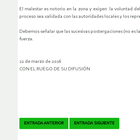
El malestar es notorio en la zona y exigen la voluntad d
proceso sea validada con las autoridades locales y los rep
Debemos señalar que las sucesivas postergaciones (no es l
fuerza.
22 de marzo de 2016
CON EL RUEGO DE SU DIFUSIÓN
Navegador
ENTRADA ANTERIOR
ENTRADA SIGUIENTE
de