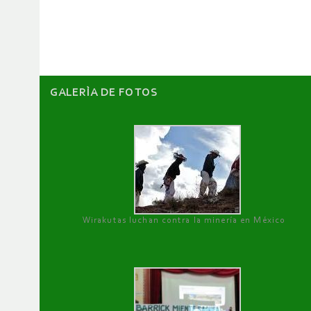
artículos
GALERÌA DE FOTOS
Wirakutas luchan contra la minería en México