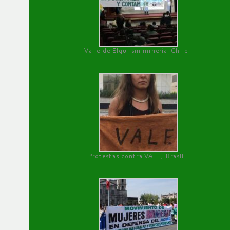
Valle de Elqui sin minería. Chile
Protestas contra VALE, Brasil