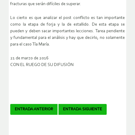
fracturas que serán difíciles de superar.
Lo cierto es que analizar el post conflicto es tan importante
como la etapa de forja y la de estallido. De esta etapa se
pueden y deben sacar importantes lecciones. Tarea pendiente
y fundamental para el análisis y hay que decirlo, no solamente
para el caso Tía María.
21 de marzo de 2016
CON EL RUEGO DE SU DIFUSIÓN
Navegador
ENTRADA ANTERIOR
ENTRADA SIGUIENTE
de