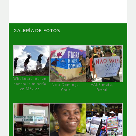
artículos
GALERÌA DE FOTOS
Wirakutas luchan
contra la minería
No a Dominga,
VALE mata,
en México
Chile
Brasil