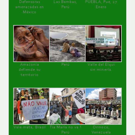
Defensoras
Las Bambas,
PUEBLA, Pue, 27
amenazadas en
Perú
Enero
México
Amazonía
Perú
Valle del Elqui
defiende su
sin minería.
territorio
Vale mata, Brasil
Tía María no va !
Orinoco,
Perú
Venezuela