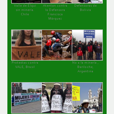
Valle de Elqui
Atentan contra
Defensoras de
sin minería.
la Defensora
Bolivia
Chile
Francisca
Márquez
Protestas contra
No a la minería ,
VALE, Brasil
Bariloche,
Argentina