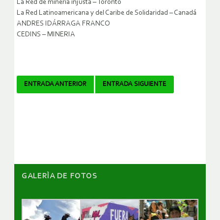
La Red de minería injusta – Toronto
La Red Latinoamericana y del Caribe de Solidaridad – Canadá
ANDRES IDÁRRAGA FRANCO
CEDINS – MINERIA
Navegador
ENTRADA ANTERIOR
ENTRADA SIGUIENTE
de
artículos
GALERÌA DE FOTOS