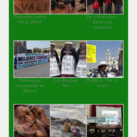
Protestas contra
No a la minería ,
VALE, Brasil
Bariloche,
Argentina
Defensoras
Las Bambas,
PUEBLA, Pue, 27
amenazadas en
Perú
Enero
México