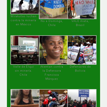
Wirakutas luchan
contra la minería
No a Dominga,
VALE mata,
en México
Chile
Brasil
Valle de Elqui
Atentan contra
Defensoras de
sin minería.
la Defensora
Bolivia
Chile
Francisca
Márquez