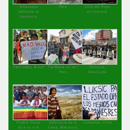
Amazonía
Perú
Valle del Elqui
defiende su
sin minería.
territorio
Vale mata, Brasil
Tía María no va !
Orinoco,
Perú
Venezuela
Pueblo Shuar
defensora de la
Caimanes, Chile
dice no a la
tierra, Melchora,