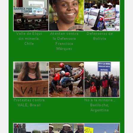
Valle de Elqui
Atentan contra
Defensoras de
sin minería.
la Defensora
Bolivia
Chile
Francisca
Márquez
Protestas contra
No a la minería ,
VALE, Brasil
Bariloche,
Argentina