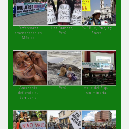
Defensoras
Las Bambas,
PUEBLA, Pue, 27
amenazadas en
Perú
Enero
México
Amazonía
Perú
Valle del Elqui
defiende su
sin minería.
territorio