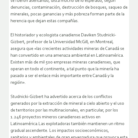
se fueron asentando, dista mucho de lo esperado, según
denuncias, contaminación, destrucción de bosques, saqueo de
minerales, pocas ganancias y más pobreza forman parte de la
herencia que dejan estas compañías.
El historiador y ecologista canadiense Daviken Studnicki-
Gizbert, profesor de la Universidad McGill, en Montreal,
asegura que «las crecientes actividades mineras de Canadá se
han convertido en una amenaza ambiental en Latinoamérica.
Existen más de mil 500 empresas mineras canadienses, que
operan en todo el continente, a tal punto que la minería ha
pasado a ser el enlace más importante entre Canadá y la
región».
Studnicki-Gizbert ha advertido acerca de los conflictos
generados por la extracción de mineral a cielo abierto y el uso
de territorios por las multinacionales, en particular, por los
1.246 proyectos mineros canadienses activos en
Latinoamérica.Las explotadoras también mantienen un ritmo
gradual ascendente. Los impactos socioeconómicos,
sanitarios y ambientales de gran envergadura que provoca esta