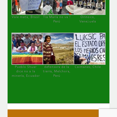
Vale mata, Brasil
Tía María no va !
Orinoco,
Perú
Venezuela
Pueblo Shuar
defensora de la
Caimanes, Chile
dice no a la
tierra, Melchora,
minería, Ecuador
Perú