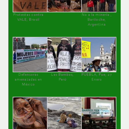
Protestas contra
No a la minería ,
VALE, Brasil
Bariloche,
Argentina
Defensoras
Las Bambas,
PUEBLA, Pue, 27
amenazadas en
Perú
Enero
México