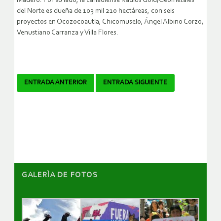
Madero. Por su lado, la canadiense Radius Gold/Geometales
del Norte es dueña de 103 mil 210 hectáreas, con seis
proyectos en Ocozocoautla, Chicomuselo, Ángel Albino Corzo,
Venustiano Carranza y Villa Flores.
Navegador
ENTRADA ANTERIOR
ENTRADA SIGUIENTE
de
artículos
GALERÌA DE FOTOS