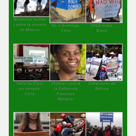
Wirakutas luchan
contra la minería
No a Dominga,
VALE mata,
en México
Chile
Brasil
Valle de Elqui
Atentan contra
Defensoras de
sin minería.
la Defensora
Bolivia
Chile
Francisca
Márquez