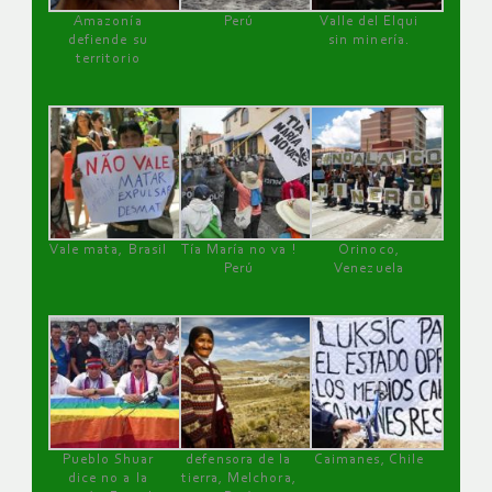
Amazonía
Perú
Valle del Elqui
defiende su
sin minería.
territorio
Vale mata, Brasil
Tía María no va !
Orinoco,
Perú
Venezuela
Pueblo Shuar
defensora de la
Caimanes, Chile
dice no a la
tierra, Melchora,