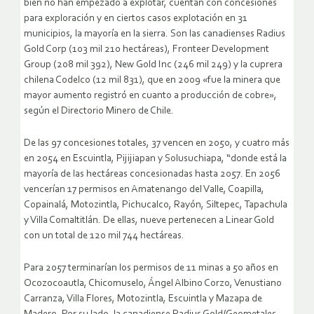
bien no han empezado a explotar, cuentan con concesiones
para exploración y en ciertos casos explotación en 31
municipios, la mayoría en la sierra. Son las canadienses Radius
Gold Corp (103 mil 210 hectáreas), Fronteer Development
Group (208 mil 392), New Gold Inc (246 mil 249) y la cuprera
chilena Codelco (12 mil 831), que en 2009 «fue la minera que
mayor aumento registró en cuanto a producción de cobre»,
según el Directorio Minero de Chile.
De las 97 concesiones totales, 37 vencen en 2050, y cuatro más
en 2054 en Escuintla, Pijijiapan y Solusuchiapa, “donde está la
mayoría de las hectáreas concesionadas hasta 2057. En 2056
vencerían 17 permisos en Amatenango del Valle, Coapilla,
Copainalá, Motozintla, Pichucalco, Rayón, Siltepec, Tapachula
y Villa Comaltitlán. De ellas, nueve pertenecen a Linear Gold
con un total de 120 mil 744 hectáreas.
Para 2057 terminarían los permisos de 11 minas a 50 años en
Ocozocoautla, Chicomuselo, Ángel Albino Corzo, Venustiano
Carranza, Villa Flores, Motozintla, Escuintla y Mazapa de