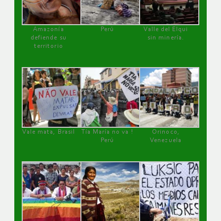
Amazonía
Perú
Valle del Elqui
defiende su
sin minería.
territorio
Vale mata, Brasil
Tía María no va !
Orinoco,
Perú
Venezuela