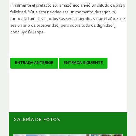
Finalmente el prefecto sur amazónico envió un saludo de paz y
felicidad. “Que esta navidad sea un momento de regocijo,
junto a la familia y a todos sus seres queridos y que el año 2012
sea un año de prosperidad, pero sobre todo de dignidad”,
concluyó Quishpe.
Navegador
ENTRADA ANTERIOR
ENTRADA SIGUIENTE
de
artículos
GALERÌA DE FOTOS