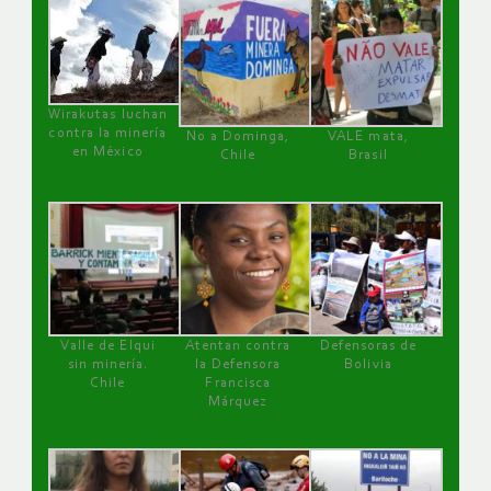
Wirakutas luchan
contra la minería
No a Dominga,
VALE mata,
en México
Chile
Brasil
Valle de Elqui
Atentan contra
Defensoras de
sin minería.
la Defensora
Bolivia
Chile
Francisca
Márquez