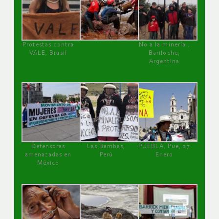
Protestas contra
No a la minería ,
VALE, Brasil
Bariloche,
Argentina
Defensoras
Las Bambas,
PUEBLA, Pue, 27
amenazadas en
Perú
Enero
México