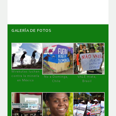
artículos
GALERÌA DE FOTOS
Wirakutas luchan
contra la minería
No a Dominga,
VALE mata,
en México
Chile
Brasil