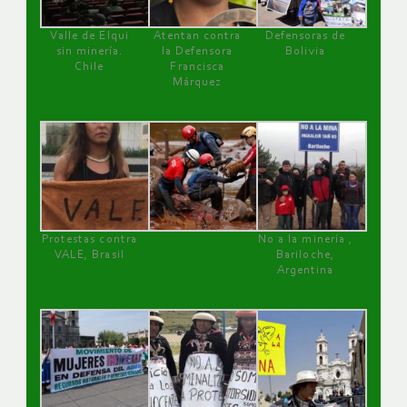
Valle de Elqui
Atentan contra
Defensoras de
sin minería.
la Defensora
Bolivia
Chile
Francisca
Márquez
Protestas contra
No a la minería ,
VALE, Brasil
Bariloche,
Argentina