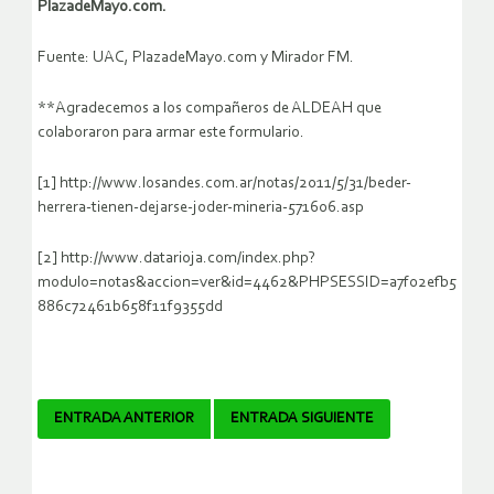
PlazadeMayo.com.
Fuente: UAC, PlazadeMayo.com y Mirador FM.
**Agradecemos a los compañeros de ALDEAH que
colaboraron para armar este formulario.
[1] http://www.losandes.com.ar/notas/2011/5/31/beder-
herrera-tienen-dejarse-joder-mineria-571606.asp
[2] http://www.datarioja.com/index.php?
modulo=notas&accion=ver&id=4462&PHPSESSID=a7f02efb5
886c72461b658f11f9355dd
Navegador
ENTRADA ANTERIOR
ENTRADA SIGUIENTE
de