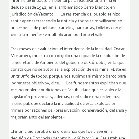
informe de impacto ambiental para reactivar una mina en
desuso desde 1942, en el emblemático Cerro Blanco, en
jurisdicción de Yacanto. La resistencia del pueblo se hizo
sentir apenas trascendió la noticia y todos se movilizaron en
una especie de pueblada: carteles, pancartas, folletos con el
«no a la minería» se multiplicaron por todo el valle.
Tras meses de evaluación, el intendente de la localidad, Oscar
Musumeci, muestra con orgullo una copia de la resolución de
la Secretaría de Ambiente del gobierno de Córdoba, en la que
consta que no se autoriza la explotación de esa mina. «Este es
un triunfo de todos, porque nos subimos al mismo barco para
lograr este objetivo», dice. Los fundamentos explicitan que
«se incumplen condiciones de factibilidad» que establece la
legislación provincial y, además, contradice una ordenanza
municipal, que declaró la inviabilidad de esta explotación
minera por razones de «preservación, conservación, defensa y
mejoramiento del ambiente».
El municipio aprobó una ordenanza que fue clave en la
decisión de Provincia (decreto Nº 066/2011). Allí se establece