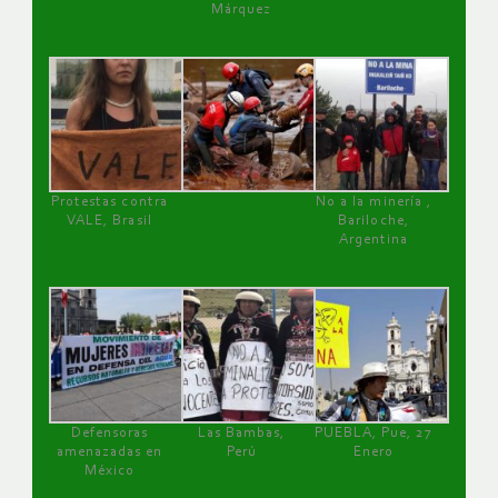
Márquez
Protestas contra
No a la minería ,
VALE, Brasil
Bariloche,
Argentina
Defensoras
Las Bambas,
PUEBLA, Pue, 27
amenazadas en
Perú
Enero
México