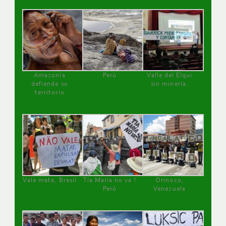
Amazonía
Perú
Valle del Elqui
defiende su
sin minería.
territorio
Vale mata, Brasil
Tía María no va !
Orinoco,
Perú
Venezuela