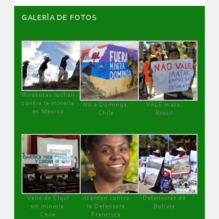
GALERÌA DE FOTOS
Wirakutas luchan
contra la minería
No a Dominga,
VALE mata,
en México
Chile
Brasil
Valle de Elqui
Atentan contra
Defensoras de
sin minería.
la Defensora
Bolivia
Chile
Francisca