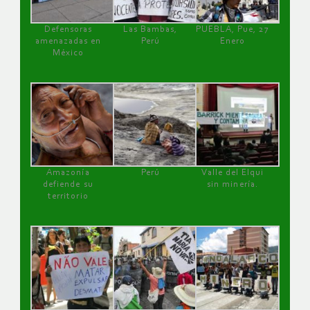
Defensoras
Las Bambas,
PUEBLA, Pue, 27
amenazadas en
Perú
Enero
México
Amazonía
Perú
Valle del Elqui
defiende su
sin minería.
territorio