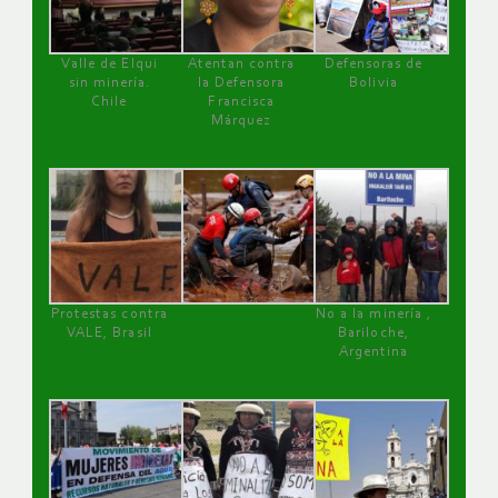
Valle de Elqui
Atentan contra
Defensoras de
sin minería.
la Defensora
Bolivia
Chile
Francisca
Márquez
Protestas contra
No a la minería ,
VALE, Brasil
Bariloche,
Argentina