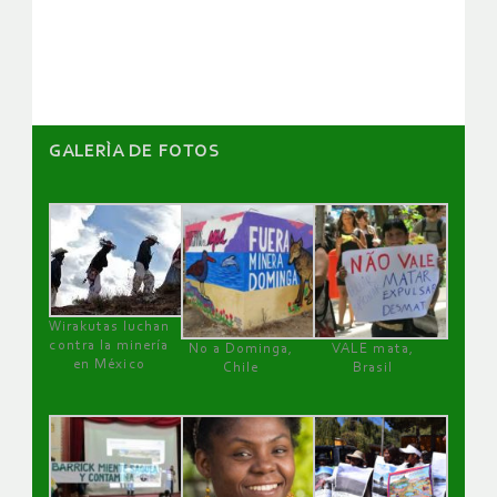
artículos
GALERÌA DE FOTOS
Wirakutas luchan
contra la minería
No a Dominga,
VALE mata,
en México
Chile
Brasil