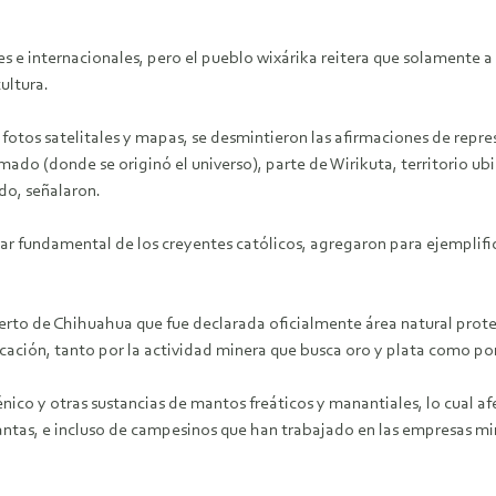
s e internacionales, pero el pueblo wixárika reitera que solamente a
ultura.
fotos satelitales y mapas, se desmintieron las afirmaciones de repres
ado (donde se originó el universo), parte de Wirikuta, territorio ubic
do, señalaron.
ugar fundamental de los creyentes católicos, agregaron para ejemplif
erto de Chihuahua que fue declarada oficialmente área natural prote
icación, tanto por la actividad minera que busca oro y plata como por
co y otras sustancias de mantos freáticos y manantiales, lo cual af
antas, e incluso de campesinos que han trabajado en las empresas mi