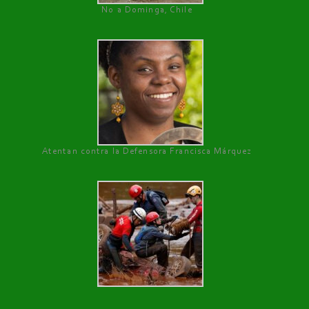
No a Dominga, Chile
Atentan contra la Defensora Francisca Márquez