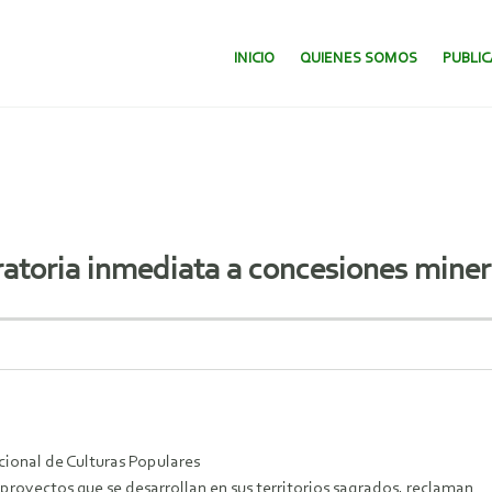
SALTAR AL CONTENIDO.
INICIO
QUIENES SOMOS
PUBLI
atoria inmediata a concesiones mine
ional de Culturas Populares
proyectos que se desarrollan en sus territorios sagrados, reclaman