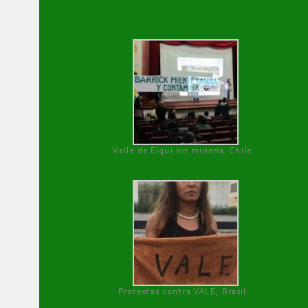
Valle de Elqui sin minería. Chile
Protestas contra VALE, Brasil