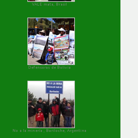
VALE mata, Brasil
Defensoras de Bolivia
No a la minería , Bariloche, Argentina