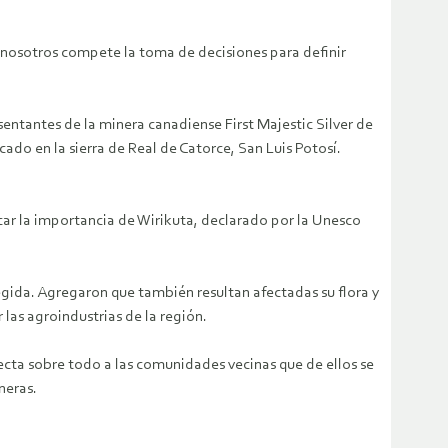
 nosotros compete la toma de decisiones para definir
entantes de la minera canadiense First Majestic Silver de
ado en la sierra de Real de Catorce, San Luis Potosí.
icar la importancia de Wirikuta, declarado por la Unesco
gida. Agregaron que también resultan afectadas su flora y
 las agroindustrias de la región.
ecta sobre todo a las comunidades vecinas que de ellos se
neras.