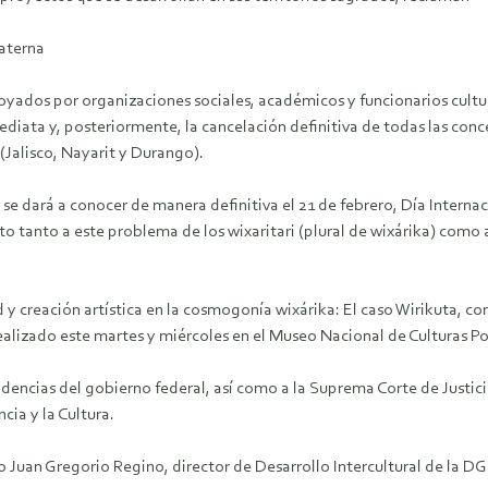
aterna
poyados por organizaciones sociales, académicos y funcionarios cultu
diata y, posteriormente, la cancelación definitiva de todas las con
 (Jalisco, Nayarit y Durango).
 se dará a conocer de manera definitiva el 21 de febrero, Día Intern
o tanto a este problema de los wixaritari (plural de wixárika) como 
 creación artística en la cosmogonía wixárika: El caso Wirikuta, co
realizado este martes y miércoles en el Museo Nacional de Culturas P
ependencias del gobierno federal, así como a la Suprema Corte de Just
cia y la Cultura.
Juan Gregorio Regino, director de Desarrollo Intercultural de la DG