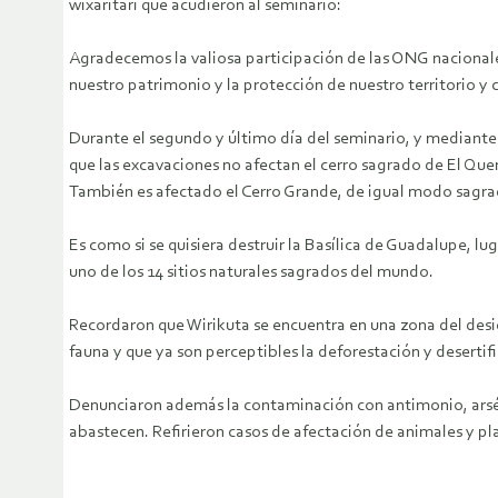
wixaritari que acudieron al seminario:
Agradecemos la valiosa participación de las ONG nacionale
nuestro patrimonio y la protección de nuestro territorio y c
Durante el segundo y último día del seminario, y mediante 
que las excavaciones no afectan el cerro sagrado de El Quem
También es afectado el Cerro Grande, de igual modo sagra
Es como si se quisiera destruir la Basílica de Guadalupe, l
uno de los 14 sitios naturales sagrados del mundo.
Recordaron que Wirikuta se encuentra en una zona del desi
fauna y que ya son perceptibles la deforestación y desertif
Denunciaron además la contaminación con antimonio, arséni
abastecen. Refirieron casos de afectación de animales y pl