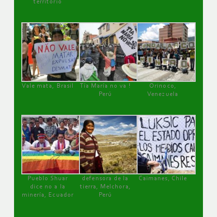
territorio
Vale mata, Brasil
Tía María no va !
Orinoco,
Perú
Venezuela
Pueblo Shuar
defensora de la
Caimanes, Chile
dice no a la
tierra, Melchora,
minería, Ecuador
Perú