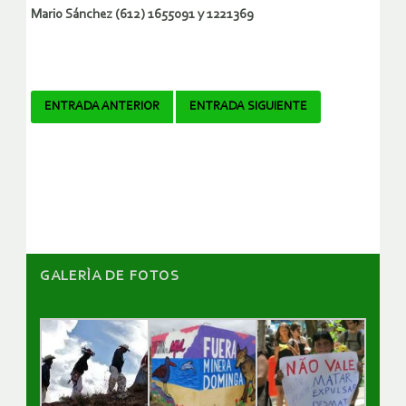
Mario Sánchez (612) 1655091 y 1221369
Navegador
ENTRADA ANTERIOR
ENTRADA SIGUIENTE
de
artículos
GALERÌA DE FOTOS