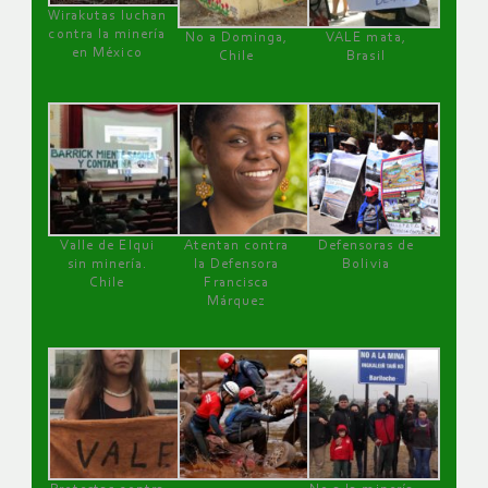
Wirakutas luchan
contra la minería
No a Dominga,
VALE mata,
en México
Chile
Brasil
Valle de Elqui
Atentan contra
Defensoras de
sin minería.
la Defensora
Bolivia
Chile
Francisca
Márquez