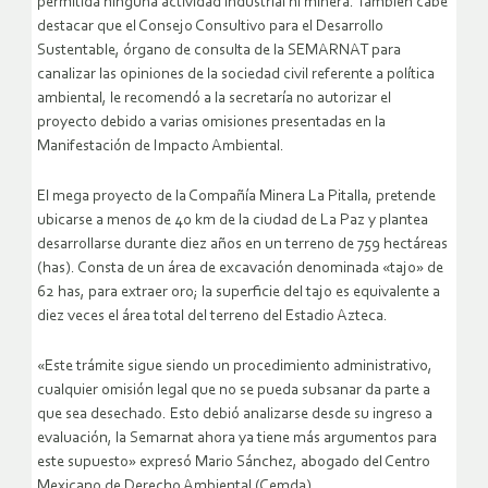
permitida ninguna actividad industrial ni minera. También cabe
destacar que el Consejo Consultivo para el Desarrollo
Sustentable, órgano de consulta de la SEMARNAT para
canalizar las opiniones de la sociedad civil referente a política
ambiental, le recomendó a la secretaría no autorizar el
proyecto debido a varias omisiones presentadas en la
Manifestación de Impacto Ambiental.
El mega proyecto de la Compañía Minera La Pitalla, pretende
ubicarse a menos de 40 km de la ciudad de La Paz y plantea
desarrollarse durante diez años en un terreno de 759 hectáreas
(has). Consta de un área de excavación denominada «tajo» de
62 has, para extraer oro; la superficie del tajo es equivalente a
diez veces el área total del terreno del Estadio Azteca.
«Este trámite sigue siendo un procedimiento administrativo,
cualquier omisión legal que no se pueda subsanar da parte a
que sea desechado. Esto debió analizarse desde su ingreso a
evaluación, la Semarnat ahora ya tiene más argumentos para
este supuesto» expresó Mario Sánchez, abogado del Centro
Mexicano de Derecho Ambiental (Cemda).