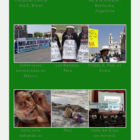
Protestas contra
No a la minería ,
VALE, Brasil
Bariloche,
Argentina
Defensoras
Las Bambas,
PUEBLA, Pue, 27
amenazadas en
Perú
Enero
México
Amazonía
Perú
Valle del Elqui
defiende su
sin minería.