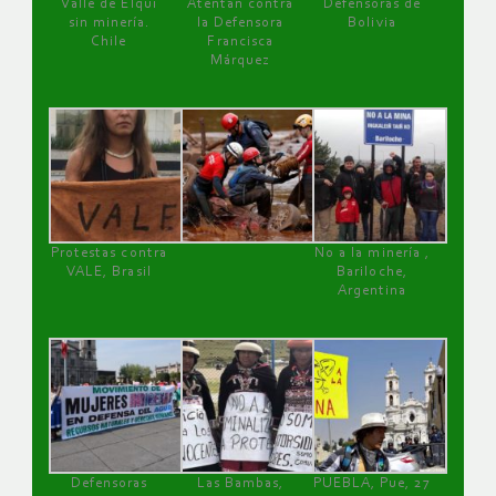
Valle de Elqui
Atentan contra
Defensoras de
sin minería.
la Defensora
Bolivia
Chile
Francisca
Márquez
Protestas contra
No a la minería ,
VALE, Brasil
Bariloche,
Argentina
Defensoras
Las Bambas,
PUEBLA, Pue, 27