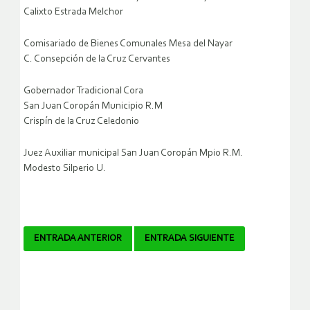
Calixto Estrada Melchor
Comisariado de Bienes Comunales Mesa del Nayar
C. Consepción de la Cruz Cervantes
Gobernador Tradicional Cora
San Juan Coropán Municipio R.M
Crispín de la Cruz Celedonio
Juez Auxiliar municipal San Juan Coropán Mpio R.M.
Modesto Silperio U.
Navegador
ENTRADA ANTERIOR
ENTRADA SIGUIENTE
de
artículos