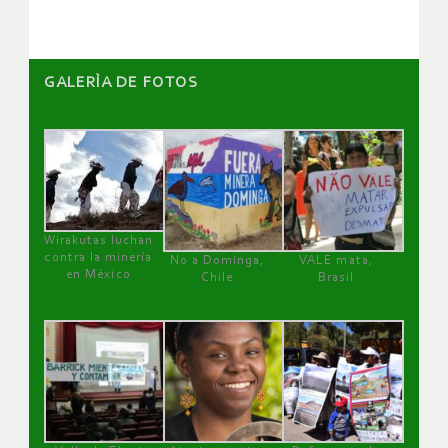
GALERÌA DE FOTOS
Wirakutas luchan
contra la minería
No a Dominga,
VALE mata,
en México
Chile
Brasil