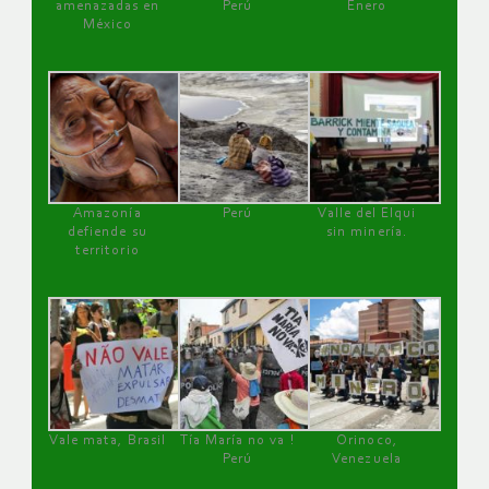
amenazadas en
Perú
Enero
México
Amazonía
Perú
Valle del Elqui
defiende su
sin minería.
territorio
Vale mata, Brasil
Tía María no va !
Orinoco,
Perú
Venezuela