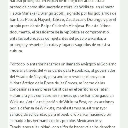
natural protegida, en el plan de manejo del área natural
protegida como sitio sagrado natural de Wirikuta, en el pacto
Hauxa Manaka (Durango 2008), signado por los gobiernos de
San Luis Potosí, Nayarit, Jalisco, Zacatecas y Durango y por el
propio presidente Felipe Calderón Hinojosa. En este último
documento, el presidente de la república se comprometió ,
ante las autoridades competentes del pueblo wixarika, a
proteger y respetar las rutas y lugares sagrados de nuestra
cultura.
Por todo lo anterior hacemos un llamado enérgico al Gobierno
Federal a través del Presidente de la República, al gobernador
del Estado de Nayarit, para anular o revocar el proyecto
Hidoreléctrico de la Presa de las Cruces, así como de las
concesiones a empresas turísticas en el territorio de Tateri
Haramara y las concesiones mineras que se han otorgado en
Wirikuta. Ante la realización de Wirikuta Fest, en las acciones
por la defensa de Wirikuta, manifestamos nuestro mayor
sentido de solidaridad para el pueblo wixarika, haciendo un
llamado a los hermanos de los pueblos Mexicaneros y
Tepehuanos a la unidad, con el fin de hacer valer los derechos