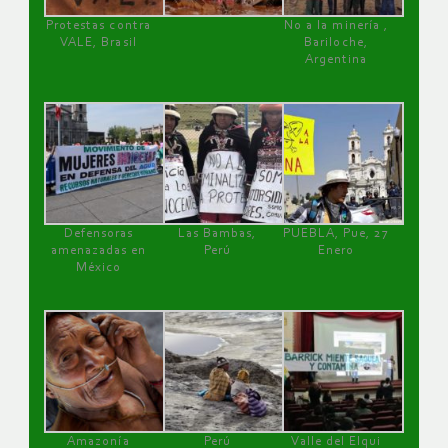
Protestas contra
No a la minería ,
VALE, Brasil
Bariloche,
Argentina
Defensoras
Las Bambas,
PUEBLA, Pue, 27
amenazadas en
Perú
Enero
México
Amazonía
Perú
Valle del Elqui