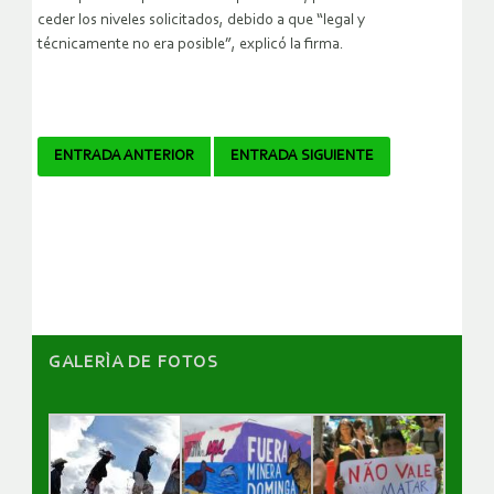
ceder los niveles solicitados, debido a que “legal y
técnicamente no era posible”, explicó la firma.
Navegador
ENTRADA ANTERIOR
ENTRADA SIGUIENTE
de
artículos
GALERÌA DE FOTOS