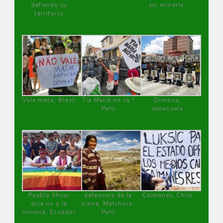
defiende su
sin minería.
territorio
Vale mata, Brasil
Tía María no va !
Orinoco,
Perú
Venezuela
Pueblo Shuar
defensora de la
Caimanes, Chile
dice no a la
tierra, Melchora,
minería, Ecuador
Perú