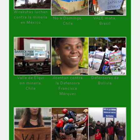
Wirakutas luchan
contra la minería
No a Dominga,
VALE mata,
en México
Chile
Brasil
Valle de Elqui
Atentan contra
Defensoras de
sin minería.
la Defensora
Bolivia
Chile
Francisca
Márquez