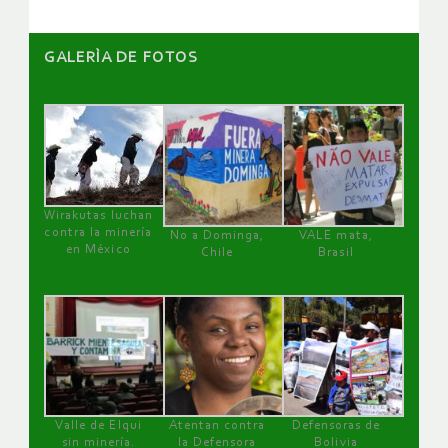
GALERÌA DE FOTOS
Wirakutas luchan
contra la minería
No a Dominga,
VALE mata,
en México
Chile
Brasil
Valle de Elqui
Atentan contra
Defensoras de
sin minería.
la Defensora
Bolivia