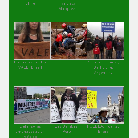
Chile
Francisca
Márquez
Protestas contra
No a la minería ,
VALE, Brasil
Bariloche,
Argentina
Defensoras
Las Bambas,
PUEBLA, Pue, 27
amenazadas en
Perú
Enero
México