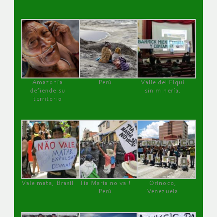
Amazonía
Perú
Valle del Elqui
defiende su
sin minería.
territorio
Vale mata, Brasil
Tía María no va !
Orinoco,
Perú
Venezuela