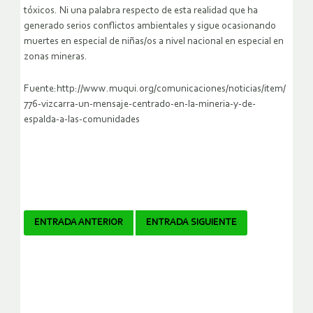
tóxicos. Ni una palabra respecto de esta realidad que ha
generado serios conflictos ambientales y sigue ocasionando
muertes en especial de niñas/os a nivel nacional en especial en
zonas mineras.
Fuente:http://www.muqui.org/comunicaciones/noticias/item/
776-vizcarra-un-mensaje-centrado-en-la-mineria-y-de-
espalda-a-las-comunidades
Navegador
ENTRADA ANTERIOR
ENTRADA SIGUIENTE
de
artículos