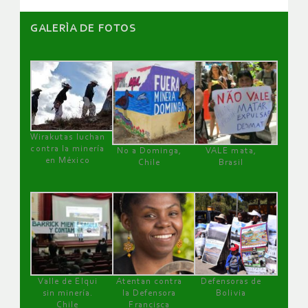
GALERÌA DE FOTOS
Wirakutas luchan
contra la minería
No a Dominga,
VALE mata,
en México
Chile
Brasil
Valle de Elqui
Atentan contra
Defensoras de
sin minería.
la Defensora
Bolivia
Chile
Francisca