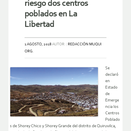
riesgo dos centros
poblados en La
Libertad
1 AGOSTO, 2018
AUTOR:
REDACCIÓN MUQUI
ORG.
Se
declaró
en
Estado
de
Emerge
ncia los
Centros
Poblado
s de Shorey Chico y Shorey Grande del distrito de Quiruvilca,