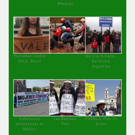
Márquez
Protestas contra
No a la minería ,
VALE, Brasil
Bariloche,
Argentina
Defensoras
Las Bambas,
PUEBLA, Pue, 27
amenazadas en
Perú
Enero
México