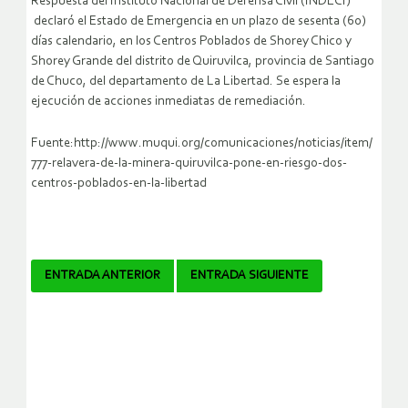
Respuesta del Instituto Nacional de Defensa Civil (INDECI)
declaró el Estado de Emergencia en un plazo de sesenta (60)
días calendario, en los Centros Poblados de Shorey Chico y
Shorey Grande del distrito de Quiruvilca, provincia de Santiago
de Chuco, del departamento de La Libertad. Se espera la
ejecución de acciones inmediatas de remediación.
Fuente:http://www.muqui.org/comunicaciones/noticias/item/
777-relavera-de-la-minera-quiruvilca-pone-en-riesgo-dos-
centros-poblados-en-la-libertad
Navegador
ENTRADA ANTERIOR
ENTRADA SIGUIENTE
de
artículos