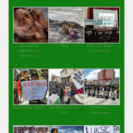
Amazonía
Perú
Valle del Elqui
defiende su
sin minería.
territorio
Vale mata, Brasil
Tía María no va !
Orinoco,
Perú
Venezuela