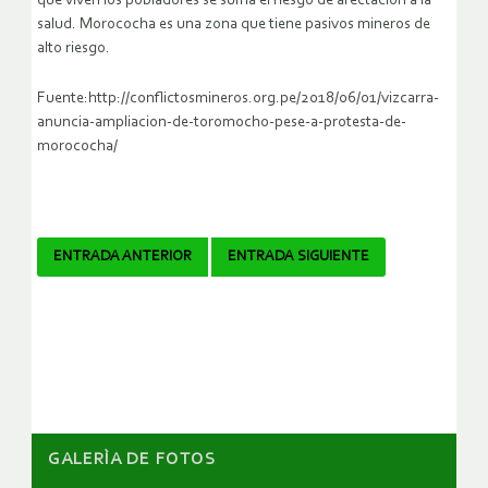
que viven los pobladores se suma el riesgo de afectación a la
salud. Morococha es una zona que tiene pasivos mineros de
alto riesgo.
Fuente:http://conflictosmineros.org.pe/2018/06/01/vizcarra-
anuncia-ampliacion-de-toromocho-pese-a-protesta-de-
morococha/
Navegador
ENTRADA ANTERIOR
ENTRADA SIGUIENTE
de
artículos
GALERÌA DE FOTOS