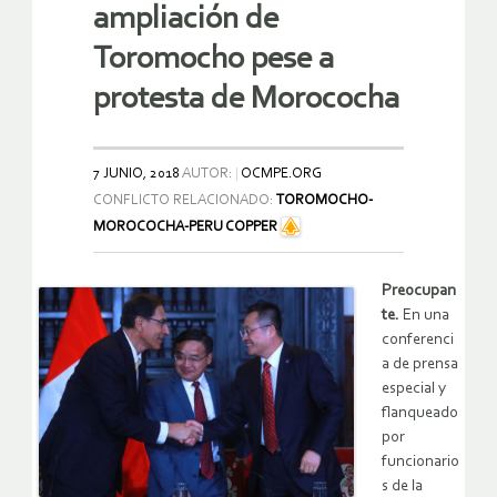
ampliación de
Toromocho pese a
protesta de Morococha
7 JUNIO, 2018
AUTOR:
OCMPE.ORG
CONFLICTO RELACIONADO:
TOROMOCHO-
MOROCOCHA-PERU COPPER
Preocupan
te.
En una
conferenci
a de prensa
especial y
flanqueado
por
funcionario
s de la