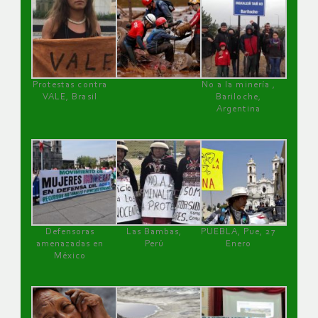
Protestas contra
No a la minería ,
VALE, Brasil
Bariloche,
Argentina
Defensoras
Las Bambas,
PUEBLA, Pue, 27
amenazadas en
Perú
Enero
México