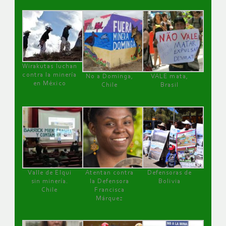
Wirakutas luchan
contra la minería
No a Dominga,
VALE mata,
en México
Chile
Brasil
Valle de Elqui
Atentan contra
Defensoras de
sin minería.
la Defensora
Bolivia
Chile
Francisca
Márquez