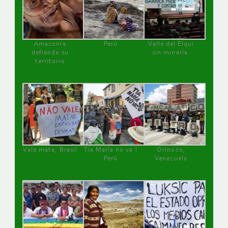
Amazonía
Perú
Valle del Elqui
defiende su
sin minería.
territorio
Vale mata, Brasil
Tía María no va !
Orinoco,
Perú
Venezuela