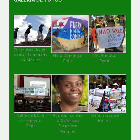
GALERÌA DE FOTOS
Wirakutas luchan
contra la minería
No a Dominga,
VALE mata,
en México
Chile
Brasil
Valle de Elqui
Atentan contra
Defensoras de
sin minería.
la Defensora
Bolivia
Chile
Francisca
Márquez