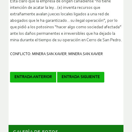
Está claro que la empresa de origen canadiense “no tiene
intención de acatar la ley…(e) inventa recursos que
extrañamente avalan jueces locales ligados a una red de
abogados que le ha garantizado…su ilegal operación”, por lo
que pidió a los potosinos “hacer algo como sociedad afectada”
ante los daños permanentes e irreversibles que ha dejado la
mina durante el tiempo de su operación en Cerro de San Pedro.
CONFLICTO: MINERA SAN XAVIER
,
MINERA SAN XAVIER
Navegador
ENTRADA ANTERIOR
ENTRADA SIGUIENTE
de
artículos