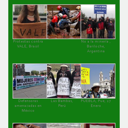
Protestas contra
No a la minería ,
VALE, Brasil
Bariloche,
Argentina
Defensoras
Las Bambas,
PUEBLA, Pue, 27
amenazadas en
Perú
Enero
México