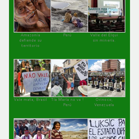
Amazonía
Perú
Valle del Elqui
defiende su
sin minería.
territorio
Vale mata, Brasil
Tía María no va !
Orinoco,
Perú
Venezuela