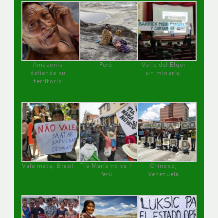
Amazonía
Perú
Valle del Elqui
defiende su
sin minería.
territorio
Vale mata, Brasil
Tía María no va !
Orinoco,
Perú
Venezuela