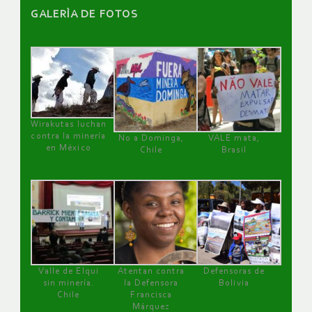
GALERÌA DE FOTOS
Wirakutas luchan
contra la minería
No a Dominga,
VALE mata,
en México
Chile
Brasil
Valle de Elqui
Atentan contra
Defensoras de
sin minería.
la Defensora
Bolivia
Chile
Francisca
Márquez