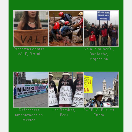
Protestas contra
No a la minería ,
VALE, Brasil
Bariloche,
Argentina
Defensoras
Las Bambas,
PUEBLA, Pue, 27
amenazadas en
Perú
Enero
México