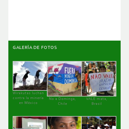
de
artículos
GALERÌA DE FOTOS
Wirakutas luchan
contra la minería
No a Dominga,
VALE mata,
en México
Chile
Brasil