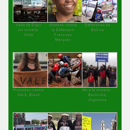
Valle de Elqui
Atentan contra
Defensoras de
sin minería.
la Defensora
Bolivia
Chile
Francisca
Márquez
Protestas contra
No a la minería ,
VALE, Brasil
Bariloche,
Argentina