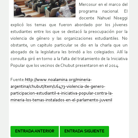
Mercosur en el marco del
programa nacional. El
docente Nahuel Niseggi
explicó los temas que fueron abordado por los jóvenes
estudiantes entre los que se destacó la preocupación por la
violencia de género y las organizaciones estudiantiles. No
obstante, un capitulo particular se dio en la charla que un
abogado de la legislatura les brindó a los colegiados. Allí la
consulta giró en torno a la falta del tratamiento de la Iniciativa
Popular que los vecinos de Chubut presentaron en el 2014.
Fuente:
http://www.noalamina.org/mineria-
argentina/chubut/item/16473-violencia-de-genero-
participacion-estudiantil-e-iniciativa-popular-contra-la-
mineria-los-temas-instalados-en-el-parlamento-juvenil
Navegador
ENTRADA ANTERIOR
ENTRADA SIGUIENTE