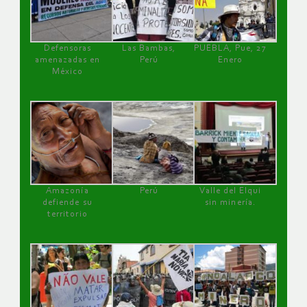
Defensoras
Las Bambas,
PUEBLA, Pue, 27
amenazadas en
Perú
Enero
México
Amazonía
Perú
Valle del Elqui
defiende su
sin minería.
territorio