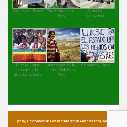
Vale mata, Brasil
Tía María no va !
Orinoco,
Perú
Venezuela
Pueblo Shuar
defensora de la
Caimanes, Chile
dice no a la
tierra, Melchora,
minería, Ecuador
Perú
(cc-by) Observatorio de Conflictos Mineros de América Latina, 2026