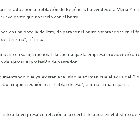
omentados por la población de Regência. La vendedora Maria Aparec
 nuevo gasto que apareció con el barro.
ca en una botella de litro, da para ver el barro asentándose en el f
 del turismo”, afirmó.
r baño en su hija menor. Ella cuenta que la empresa providenció un 
 de ejercer su profesión de pescador.
mentando que ya existen análisis que afirman que el agua del Río 
 hubo ninguna reunión para hablar de eso”, afirmó la marisquera.
nando a la empresa en relación a la oferta de agua en el distrito d