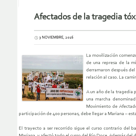
Afectados de la tragedia tó
3 NOVIEMBRE, 2016
La movilización comenzó
de una represa de la mi
derramaron después del 
relación al caso. La cami
A un año de la tragedia 
una marcha denominada 
Movimiento de Afectados
participación de 400 personas, debe llegar a Mariana – esta
El trayecto a ser recorrido sigue el curso contrario del
Mariana, y afectó todo el curso del Río Doce. Además del