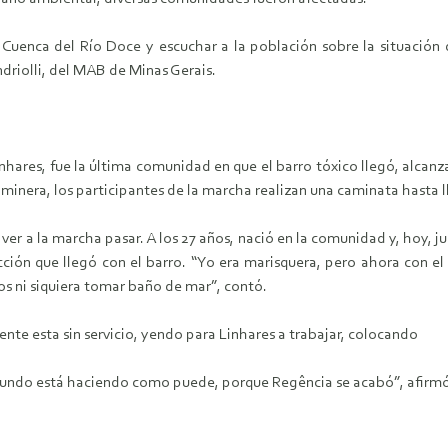
a Cuenca del Río Doce y escuchar a la población sobre la situació
driolli, del MAB de Minas Gerais.
inhares, fue la última comunidad en que el barro tóxico llegó, alc
minera, los participantes de la marcha realizan una caminata hasta ll
ver a la marcha pasar. A los 27 años, nació en la comunidad y, hoy, ju
ucción que llegó con el barro. “Yo era marisquera, pero ahora con 
s ni siquiera tomar baño de mar”, contó.
nte esta sin servicio, yendo para Linhares a trabajar, colocando
mundo está haciendo como puede, porque Regência se acabó”, afirm