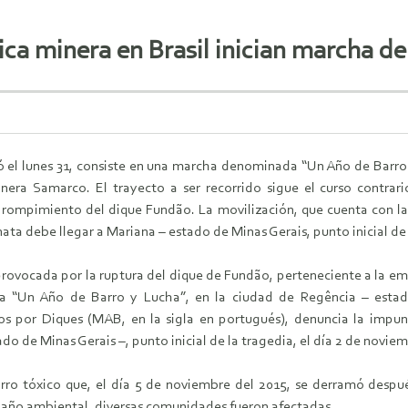
xica minera en Brasil inician marcha 
 el lunes 31, consiste en una marcha denominada “Un Año de Barro 
nera Samarco. El trayecto a ser recorrido sigue el curso contrar
rompimiento del dique Fundão. La movilización, que cuenta con la
nata debe llegar a Mariana – estado de Minas Gerais, punto inicial de 
provocada por la ruptura del dique de Fundão, perteneciente a la e
“Un Año de Barro y Lucha”, en la ciudad de Regência – estado 
 por Diques (MAB, en la sigla en portugués), denuncia la impuni
do de Minas Gerais –, punto inicial de la tragedia, el día 2 de novie
 barro tóxico que, el día 5 de noviembre del 2015, se derramó des
 daño ambiental, diversas comunidades fueron afectadas.