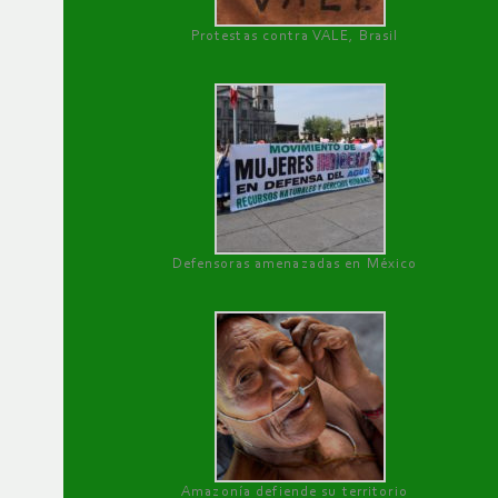
Protestas contra VALE, Brasil
Defensoras amenazadas en México
Amazonía defiende su territorio