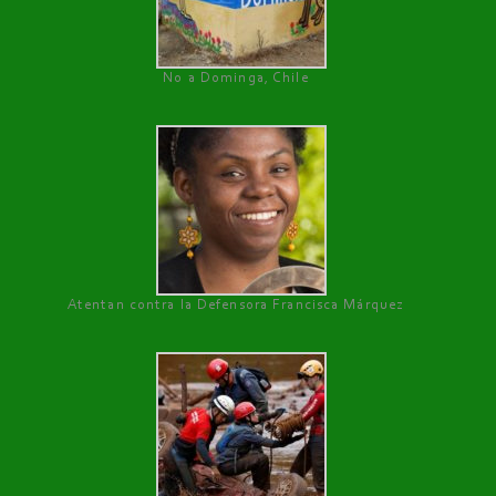
No a Dominga, Chile
Atentan contra la Defensora Francisca Márquez