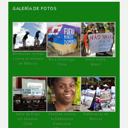
GALERÌA DE FOTOS
Wirakutas luchan
contra la minería
No a Dominga,
VALE mata,
en México
Chile
Brasil
Valle de Elqui
Atentan contra
Defensoras de
sin minería.
la Defensora
Bolivia
Chile
Francisca