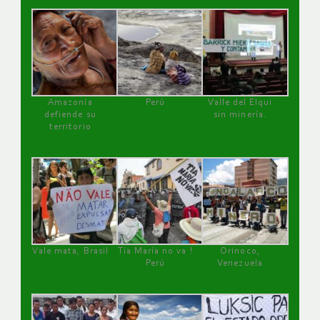
Amazonía
Perú
Valle del Elqui
defiende su
sin minería.
territorio
Vale mata, Brasil
Tía María no va !
Orinoco,
Perú
Venezuela