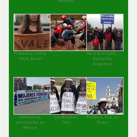
Márquez
Protestas contra
No a la minería ,
VALE, Brasil
Bariloche,
Argentina
Defensoras
Las Bambas,
PUEBLA, Pue, 27
amenazadas en
Perú
Enero
México