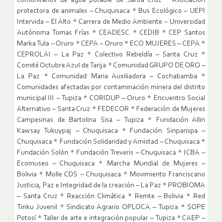
comunitarios de agua potable de Santa Cruz * Asociación
protectora de animales – Chuquisaca * Bus Ecológico – UEPI
Intervida – El Alto * Carrera de Medio Ambiente – Universidad
Autónoma Tomas Frías * CEADESC * CEDIB * CEP Santos
Marka Tula – Oruro * CEPA – Oruro * ECO MUJERES – CEPA *
CEPROLAI – La Paz * Colectivo Rebeldía – Santa Cruz *
Comité Octubre Azul de Tarija * Comunidad GRUPO DE ORO –
La Paz * Comunidad Maria Auxiliadora – Cochabamba *
Comunidades afectadas por contaminación minera del distrito
municipal III – Tupiza * CORIDUP – Oruro * Encuentro Social
Alternativo – Santa Cruz * FEDECOR * Federación de Mujeres
Campesinas de Bartolina Sisa – Tupiza * Fundación Allin
Kawsay Tukuypaj – Chuquisaca * Fundación Sinparispa –
Chuquisaca * Fundación Solidaridad y Amistad – Chuquisaca *
Fundación Solón * Fundación Treveris – Chuquisaca * ICBA –
Ecomuseo – Chuquisaca * Marcha Mundial de Mujeres –
Bolivia * Molle CDS – Chuquisaca * Movimiento Franciscano
Justicia, Paz e Integridad de la creación – La Paz * PROBIOMA
– Santa Cruz * Reacción Climática * Remte – Bolivia * Red
Tinku Juvenil * Sindicato Agrario OPLOCA – Tupiza * SOPE
Potosí * Taller de arte e integración popular – Tupiza * CAEP –