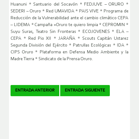
Huanuni * Santuario del Socavón * FEDJUVE – ORURO *
SEDERI – Oruro * Red UMAVIDA * PAIS VIVE * Programa de
Reducción de la Vulnerabilidad ante el cambio climático CEPA
– LIDEMA * Campaña «Oruro te quiero limpia * CEPROMIN *
Suyu Suras, Teatro Sin Fronteras * ECOJOVENES * ELA –
CEPA * Red Pio XII * JARAÑA * Scouts Capitán Ustarez
Segunda División del Ejército * Patrullas Ecológicas * IDA *
CIPS Oruro * Plataforma en Defensa Medio Ambiente y la
Madre Tierra * Sindicato de la Prensa Oruro.
Navegador
ENTRADA ANTERIOR
ENTRADA SIGUIENTE
de
artículos