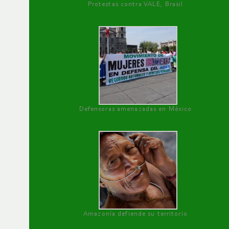
Protestas contra VALE, Brasil
Defensoras amenazadas en México
Amazonía defiende su territorio