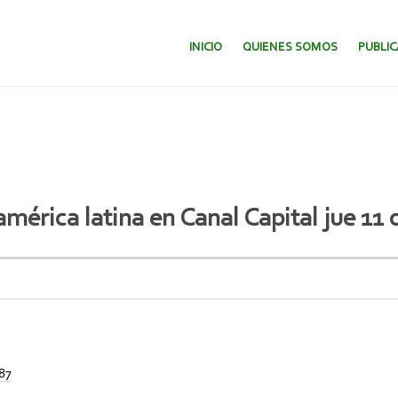
SALTAR AL CONTENIDO.
INICIO
QUIENES SOMOS
PUBLI
mérica latina en Canal Capital jue 11 
87