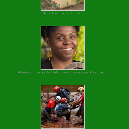
No a Dominga, Chile
Atentan contra la Defensora Francisca Márquez