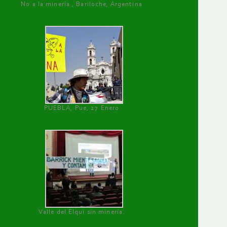
No a la minería , Bariloche, Argentina
PUEBLA, Pue, 27 Enero
Valle del Elqui sin minería.