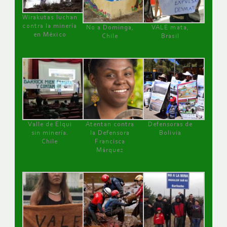
Wirakutas luchan
contra la minería
No a Dominga,
VALE mata,
en México
Chile
Brasil
Valle de Elqui
Atentan contra
Defensoras de
sin minería.
la Defensora
Bolivia
Chile
Francisca
Márquez