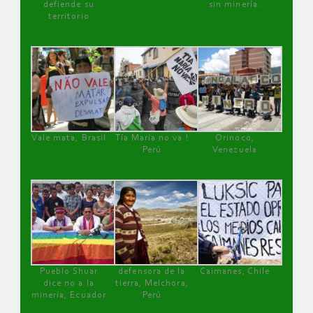
defiende su
sin minería.
territorio
Vale mata, Brasil
Tía María no va !
Orinoco,
Perú
Venezuela
Pueblo Shuar
defensora de la
Caimanes, Chile
dice no a la
tierra, Melchora,
minería, Ecuador
Perú