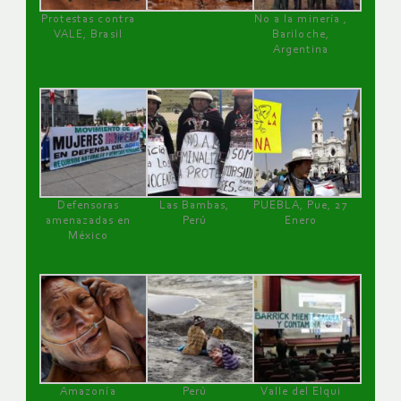
Protestas contra
No a la minería ,
VALE, Brasil
Bariloche,
Argentina
Defensoras
Las Bambas,
PUEBLA, Pue, 27
amenazadas en
Perú
Enero
México
Amazonía
Perú
Valle del Elqui