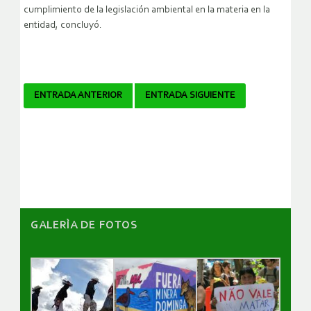
cumplimiento de la legislación ambiental en la materia en la
entidad, concluyó.
Navegador
ENTRADA ANTERIOR
ENTRADA SIGUIENTE
de
artículos
GALERÌA DE FOTOS