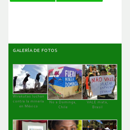
de
artículos
GALERÌA DE FOTOS
Wirakutas luchan
contra la minería
No a Dominga,
VALE mata,
en México
Chile
Brasil