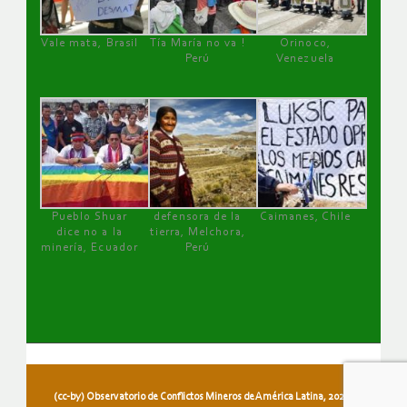
Vale mata, Brasil
Tía María no va !
Orinoco,
Perú
Venezuela
Pueblo Shuar
defensora de la
Caimanes, Chile
dice no a la
tierra, Melchora,
minería, Ecuador
Perú
(cc-by) Observatorio de Conflictos Mineros de América Latina, 2026