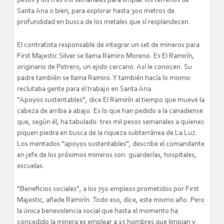
pesos y los tres mil semanales para limpiar los terrenos de
Santa Ana o bien, para explorar hasta 300 metros de
profundidad en busca de los metales que sí resplandecen.
El contratista responsable de integrar un set de mineros para
First Majestic Silver se llama Ramiro Moreno. Es El Ramirín,
originario de Potrero, un ejido cercano. Así le conocen. Su
padre también se llama Ramiro. Y también hacía lo mismo:
reclutaba gente para el trabajo en Santa Ana.
“Apoyos sustentables”, dice El Ramirín al tiempo que mueve la
cabeza de arriba a abajo. Es lo que han pedido a la canadiense
que, según él, ha tabulado: tres mil pesos semanales a quienes
piquen piedra en busca de la riqueza subterránea de La Luz.
Los mentados “apoyos sustentables”, describe el comandante
en jefe de los próximos mineros son: guarderías, hospitales,
escuelas.
“Beneficios sociales”, a los 750 empleos prometidos por First
Majestic, añade Ramirín. Todo eso, dice, este mismo año. Pero
la única benevolencia social que hasta el momento ha
concedido la minera es emplear a 15 hombres que limpian y