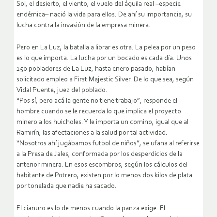
Sol, el desierto, el viento, el vuelo del águila real –especie
endémica– nació la vida para ellos. De ahí su importancia, su
lucha contra la invasión de la empresa minera.
Pero en La Luz, la batalla a librar es otra. La pelea por un peso
es lo que importa. La lucha por un bocado es cada día. Unos
150 pobladores de La Luz, hasta enero pasado, habían
solicitado empleo a First Majestic Silver. De lo que sea, según
Vidal Puente, juez del poblado.
“Pos sí, pero acá la gente no tiene trabajo”, responde el
hombre cuando se le recuerda lo que implica el proyecto
minero a los huicholes. Y le importa un comino, igual que al
Ramirín, las afectaciones a la salud por tal actividad.
“Nosotros ahí jugábamos futbol de niños”, se ufana al referirse
a la Presa de Jales, conformada por los desperdicios de la
anterior minera. En esos escombros, según los cálculos del
habitante de Potrero, existen por lo menos dos kilos de plata
por tonelada que nadie ha sacado.
El cianuro es lo de menos cuando la panza exige. El