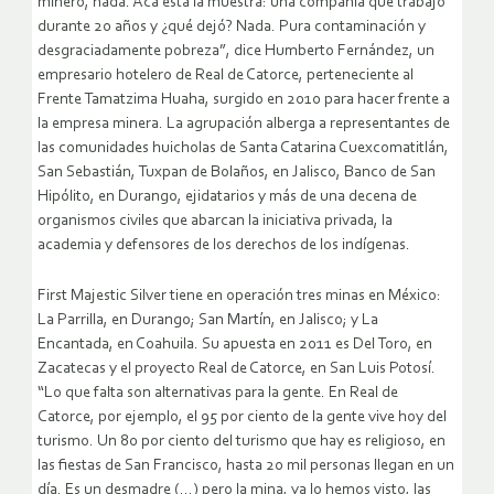
minero, nada. Acá está la muestra: una compañía que trabajó
durante 20 años y ¿qué dejó? Nada. Pura contaminación y
desgraciadamente pobreza”, dice Humberto Fernández, un
empresario hotelero de Real de Catorce, perteneciente al
Frente Tamatzima Huaha, surgido en 2010 para hacer frente a
la empresa minera. La agrupación alberga a representantes de
las comunidades huicholas de Santa Catarina Cuexcomatitlán,
San Sebastián, Tuxpan de Bolaños, en Jalisco, Banco de San
Hipólito, en Durango, ejidatarios y más de una decena de
organismos civiles que abarcan la iniciativa privada, la
academia y defensores de los derechos de los indígenas.
First Majestic Silver tiene en operación tres minas en México:
La Parrilla, en Durango; San Martín, en Jalisco; y La
Encantada, en Coahuila. Su apuesta en 2011 es Del Toro, en
Zacatecas y el proyecto Real de Catorce, en San Luis Potosí.
“Lo que falta son alternativas para la gente. En Real de
Catorce, por ejemplo, el 95 por ciento de la gente vive hoy del
turismo. Un 80 por ciento del turismo que hay es religioso, en
las fiestas de San Francisco, hasta 20 mil personas llegan en un
día. Es un desmadre (…) pero la mina, ya lo hemos visto, las