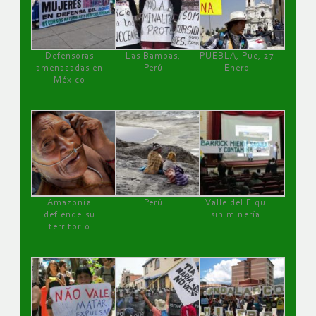
Defensoras
Las Bambas,
PUEBLA, Pue, 27
amenazadas en
Perú
Enero
México
Amazonía
Perú
Valle del Elqui
defiende su
sin minería.
territorio