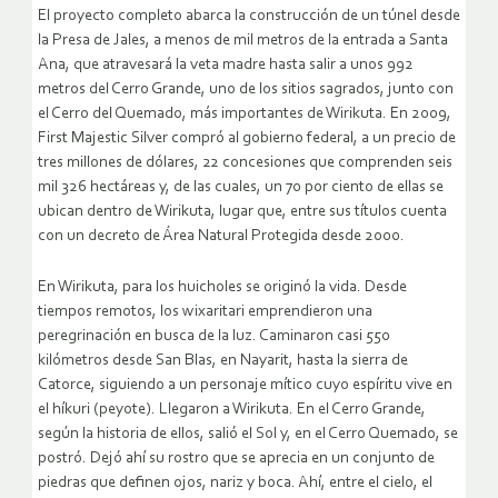
El proyecto completo abarca la construcción de un túnel desde
la Presa de Jales, a menos de mil metros de la entrada a Santa
Ana, que atravesará la veta madre hasta salir a unos 992
metros del Cerro Grande, uno de los sitios sagrados, junto con
el Cerro del Quemado, más importantes de Wirikuta. En 2009,
First Majestic Silver compró al gobierno federal, a un precio de
tres millones de dólares, 22 concesiones que comprenden seis
mil 326 hectáreas y, de las cuales, un 70 por ciento de ellas se
ubican dentro de Wirikuta, lugar que, entre sus títulos cuenta
con un decreto de Área Natural Protegida desde 2000.
En Wirikuta, para los huicholes se originó la vida. Desde
tiempos remotos, los wixaritari emprendieron una
peregrinación en busca de la luz. Caminaron casi 550
kilómetros desde San Blas, en Nayarit, hasta la sierra de
Catorce, siguiendo a un personaje mítico cuyo espíritu vive en
el híkuri (peyote). Llegaron a Wirikuta. En el Cerro Grande,
según la historia de ellos, salió el Sol y, en el Cerro Quemado, se
postró. Dejó ahí su rostro que se aprecia en un conjunto de
piedras que definen ojos, nariz y boca. Ahí, entre el cielo, el