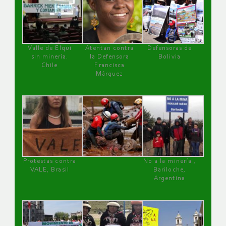
Valle de Elqui
Atentan contra
Defensoras de
sin minería.
la Defensora
Bolivia
Chile
Francisca
Márquez
Protestas contra
No a la minería ,
VALE, Brasil
Bariloche,
Argentina