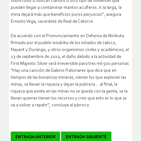
sobre todo si utilizan cianuro u otro tipo de solventes que
pueden llegar a contaminar mantos acuíferos. A la larga, la
mina dejará más que beneficios puros perjuicios”, asegura
Ernesto Vega, sacerdote de Real de Catorce.
De acuerdo con el Pronunciamiento en Defensa de Wirikuta
firmado por el pueblo wixárika de los estados de Jalisco,
Nayarit y Durango, y otros organismos civiles y académicos, el
23 de septiembre de 2010, el daño debido a la actividad de
First Majestic Silver será irreversible para tres mil 500 personas.
“Hay una canción de Gabino Palomares que dice que en
tiempos de las bonanzas mineras, vienen los que exploran las
minas, se llevan la riqueza y dejan la pobreza… al final, la
riqueza que existe en las minas no se queda con la gente, se la
llevan quienes tienen los recursos y creo que esto es lo que se
va a volver a repetir”, concluye el párroco.
Navegador
ENTRADA ANTERIOR
ENTRADA SIGUIENTE