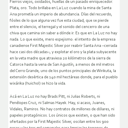
Fierros viejos, oxidados, huellas de un pasado enriquecedor.
Plata, oro. Todo brillaba en La Luz cuando la mina de Santa
Ana prometía un imperio de abundancia. Días del recuerdo,
fósiles de lo que alguna vez fue esta ciudad, que se pierde
entre el silencio, el terregal y el sonido del cencerro de una
chiva que camina sin saber a dónde ir. Es que en La Luz no hay
nada. Lo que existe, mero espejismo: el intento de la empresa
canadiense First Majestic Silver por reabrir Santa Ana –cerrada
hace casi dos décadas–, y explotar el oro y la plata subyacente
en la veta madre que atraviesa 20 kilómetros de la sierra de
Catorce hasta la vena de San Agustín, a menos de mil metros
del Cerro Grande, uno de los puntos principales de Wirikuta, la
extensión desértica de 140 mil hectáreas donde, para el pueblo
wixárika (huichol) se hizo la vida.
Acá en La Luz no hay Brads Pitt, ni Julias Roberts, ni
Penélopes Cruz, ni Salmas Hayek. Hay, si acaso, Juanes,
Vidales, Ramiros. No hay contratos de millones de dólares, ni
papeles protagónicos. Los únicos que existen, o que han sido
ofertados por la First Majestic Silver, oscilan entre los 900