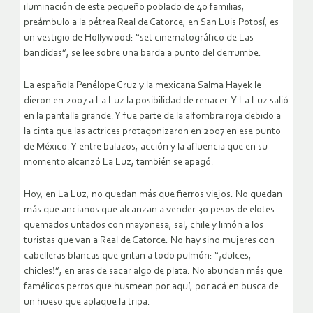
iluminación de este pequeño poblado de 40 familias,
preámbulo a la pétrea Real de Catorce, en San Luis Potosí, es
un vestigio de Hollywood: “set cinematográfico de Las
bandidas”, se lee sobre una barda a punto del derrumbe.
La española Penélope Cruz y la mexicana Salma Hayek le
dieron en 2007 a La Luz la posibilidad de renacer. Y La Luz salió
en la pantalla grande. Y fue parte de la alfombra roja debido a
la cinta que las actrices protagonizaron en 2007 en ese punto
de México. Y entre balazos, acción y la afluencia que en su
momento alcanzó La Luz, también se apagó.
Hoy, en La Luz, no quedan más que fierros viejos. No quedan
más que ancianos que alcanzan a vender 30 pesos de elotes
quemados untados con mayonesa, sal, chile y limón a los
turistas que van a Real de Catorce. No hay sino mujeres con
cabelleras blancas que gritan a todo pulmón: “¡dulces,
chicles!”, en aras de sacar algo de plata. No abundan más que
famélicos perros que husmean por aquí, por acá en busca de
un hueso que aplaque la tripa.