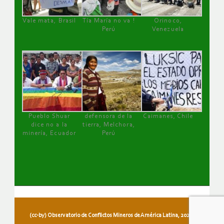
Vale mata, Brasil
Tía María no va !
Orinoco,
Perú
Venezuela
Pueblo Shuar
defensora de la
Caimanes, Chile
dice no a la
tierra, Melchora,
minería, Ecuador
Perú
(cc-by) Observatorio de Conflictos Mineros de América Latina, 2026