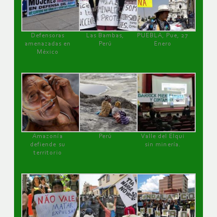
Defensoras
Las Bambas,
PUEBLA, Pue, 27
amenazadas en
Perú
Enero
México
Amazonía
Perú
Valle del Elqui
defiende su
sin minería.
territorio