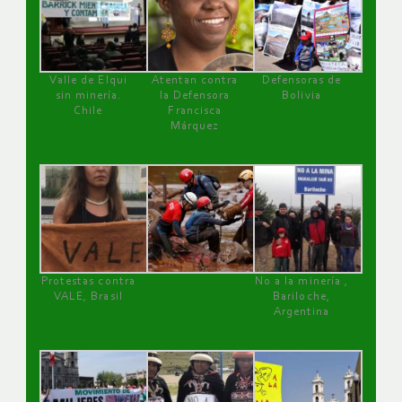
Valle de Elqui
Atentan contra
Defensoras de
sin minería.
la Defensora
Bolivia
Chile
Francisca
Márquez
Protestas contra
No a la minería ,
VALE, Brasil
Bariloche,
Argentina