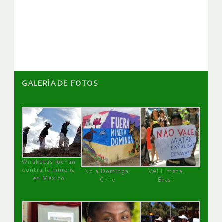
de
artículos
GALERÌA DE FOTOS
Wirakutas luchan
contra la minería
No a Dominga,
VALE mata,
en México
Chile
Brasil