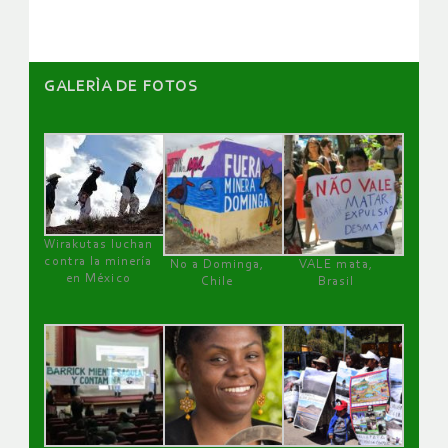
GALERÌA DE FOTOS
Wirakutas luchan
contra la minería
No a Dominga,
VALE mata,
en México
Chile
Brasil