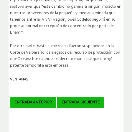
El presidente ejecutivo (S) de la empresa, Jorge Gómez,
sostuvo ayer que “este cambio no generará ningún impacto en
nuestros proveedores de la pequeña y mediana minería que
tenemos entre la IV y VI Región, pues Codelco seguirá en su
proceso normal de recepción de concentrado por parte de
Enami”.
Por otra parte, hasta el miércoles fueron suspendidos en la
Corte de Valparaíso los alegatos del recurso de protección con
que Oceana busca anular el decreto municipal que otorgó
patente temporal a esta empresa.
VENTANAS
Navegador
ENTRADA ANTERIOR
ENTRADA SIGUIENTE
de
artículos