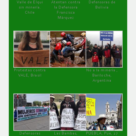
Valle de Elqui
Atentan contra
Defensoras de
sin minería.
la Defensora
Bolivia
Chile
Francisca
Márquez
Protestas contra
No a la minería ,
VALE, Brasil
Bariloche,
Argentina
Defensoras
Las Bambas,
PUEBLA, Pue, 27