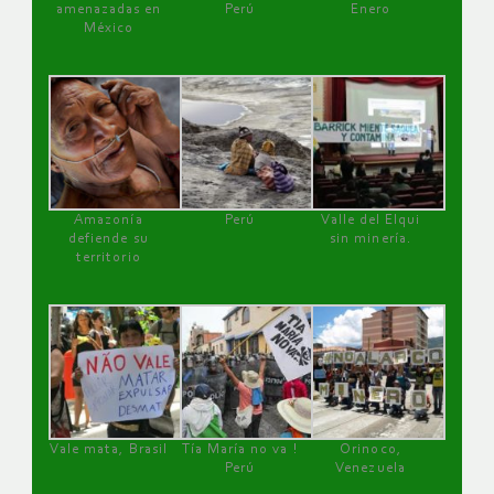
amenazadas en
Perú
Enero
México
Amazonía
Perú
Valle del Elqui
defiende su
sin minería.
territorio
Vale mata, Brasil
Tía María no va !
Orinoco,
Perú
Venezuela