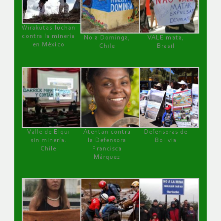
Wirakutas luchan
contra la minería
No a Dominga,
VALE mata,
en México
Chile
Brasil
Valle de Elqui
Atentan contra
Defensoras de
sin minería.
la Defensora
Bolivia
Chile
Francisca
Márquez