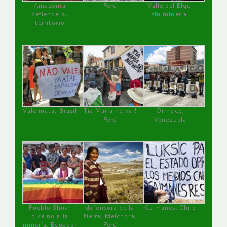
Amazonía
Perú
Valle del Elqui
defiende su
sin minería.
territorio
Vale mata, Brasil
Tía María no va !
Orinoco,
Perú
Venezuela
Pueblo Shuar
defensora de la
Caimanes, Chile
dice no a la
tierra, Melchora,
minería, Ecuador
Perú