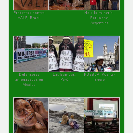
Protestas contra
No a la minería ,
VALE, Brasil
Bariloche,
Argentina
Defensoras
Las Bambas,
PUEBLA, Pue, 27
amenazadas en
Perú
Enero
México