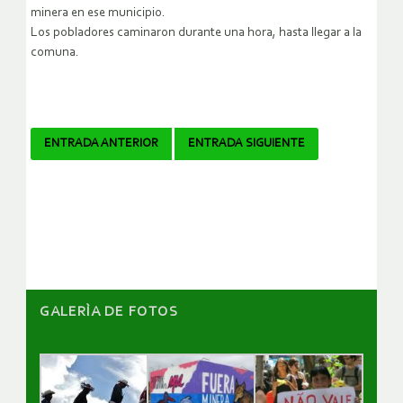
minera en ese municipio.
Los pobladores caminaron durante una hora, hasta llegar a la
comuna.
Navegador
ENTRADA ANTERIOR
ENTRADA SIGUIENTE
de
artículos
GALERÌA DE FOTOS