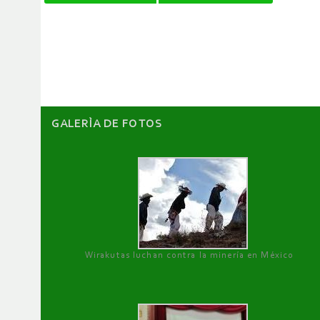
de
artículos
GALERÌA DE FOTOS
Wirakutas luchan contra la minería en México