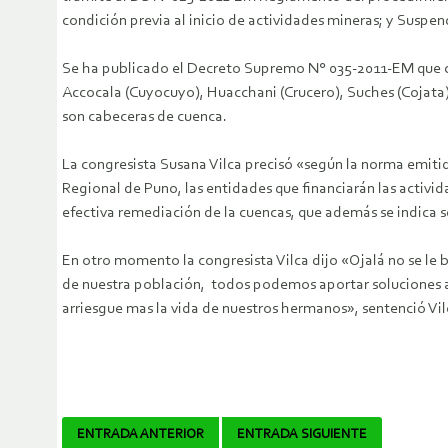
condición previa al inicio de actividades mineras; y Susp
Se ha publicado el Decreto Supremo N° 035-2011-EM que c
Accocala (Cuyocuyo), Huacchani (Crucero), Suches (Cojata)
son cabeceras de cuenca.
La congresista Susana Vilca precisó «según la norma emitid
Regional de Puno, las entidades que financiarán las activ
efectiva remediación de la cuencas, que además se indica s
En otro momento la congresista Vilca dijo «Ojalá no se le b
de nuestra población, todos podemos aportar soluciones a c
arriesgue mas la vida de nuestros hermanos», sentenció Vil
Navegador
ENTRADA ANTERIOR
ENTRADA SIGUIENTE