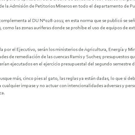
ende la Admisión de Petitorios Mineros en todo el departamento de P
omplementa al DU Nº028-2011; en esta norma que se publicó se señ
, como las zonas auriferas donde se prohíbe el uso de equipos de ex
a por el Ejecutivo, serán los ministerios de Agricultura, Energía y M
idades de remediación de las cuencas Ramis y Suches; presupuestos q
erían ejecutados en el ejercicio presupuestal del segundo semestre d
usque más, cinco pies al gato, las reglas ya están dadas, lo que si de
ualquier impase y no actuar con intencionalidades adversas y person
ca.