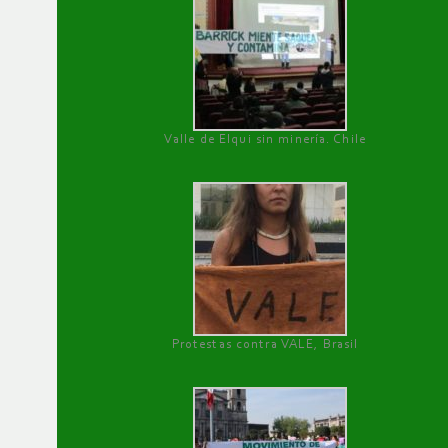
Valle de Elqui sin minería. Chile
Protestas contra VALE, Brasil