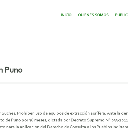
SALTAR AL CONTENIDO.
INICIO
QUIENES SOMOS
PUBLI
en Puno
 Suches. Prohíben uso de equipos de extracción aurífera. Ante la d
nto de Puno por 36 meses, dictada por Decreto Supremo N° 033-2011-
 para la aplicación del Derecho de Consulta a los Pueblos Indígen