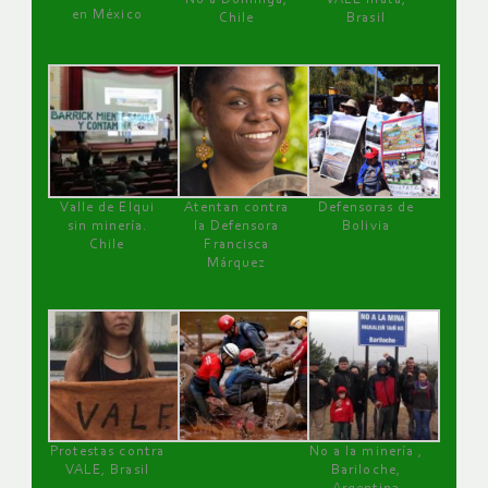
en México
Chile
Brasil
Valle de Elqui
Atentan contra
Defensoras de
sin minería.
la Defensora
Bolivia
Chile
Francisca
Márquez
Protestas contra
No a la minería ,
VALE, Brasil
Bariloche,