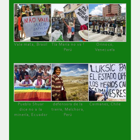
Vale mata, Brasil
Tía María no va !
Orinoco,
Perú
Venezuela
Pueblo Shuar
defensora de la
Caimanes, Chile
dice no a la
tierra, Melchora,
minería, Ecuador
Perú