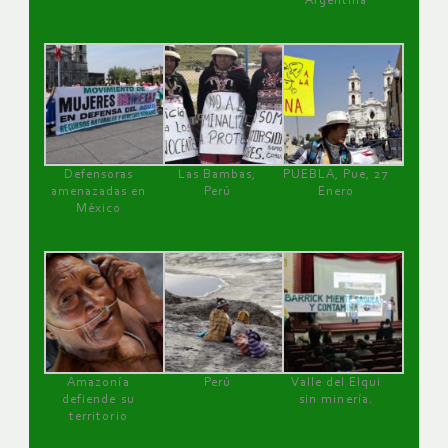
Argentina
Defensoras
Las Bambas,
PUEBLA, Pue, 27
amenazadas en
Perú
Enero
México
Amazonía
Perú
Valle del Elqui
defiende su
sin minería.
territorio