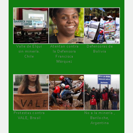
Valle de Elqui
Atentan contra
Defensoras de
sin minería.
la Defensora
Bolivia
Chile
Francisca
Márquez
Protestas contra
No a la minería ,
VALE, Brasil
Bariloche,
Argentina