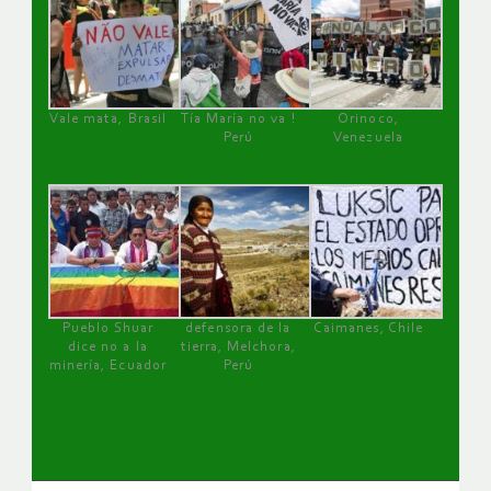
Vale mata, Brasil
Tía María no va !
Orinoco,
Perú
Venezuela
Pueblo Shuar
defensora de la
Caimanes, Chile
dice no a la
tierra, Melchora,
minería, Ecuador
Perú