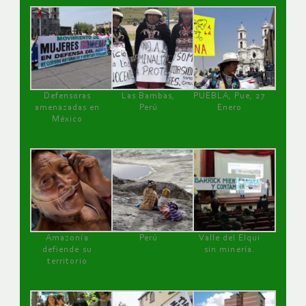
Defensoras
Las Bambas,
PUEBLA, Pue, 27
amenazadas en
Perú
Enero
México
Amazonía
Perú
Valle del Elqui
defiende su
sin minería.
territorio