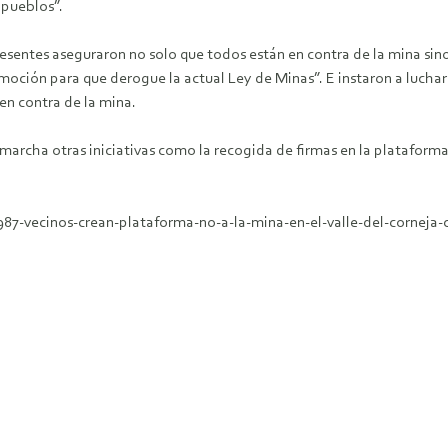
 pueblos”.
presentes aseguraron no solo que todos están en contra de la mina sin
ción para que derogue la actual Ley de Minas”. E instaron a luchar 
en contra de la mina.
 marcha otras iniciativas como la recogida de firmas en la plataform
7-vecinos-crean-plataforma-no-a-la-mina-en-el-valle-del-corneja-