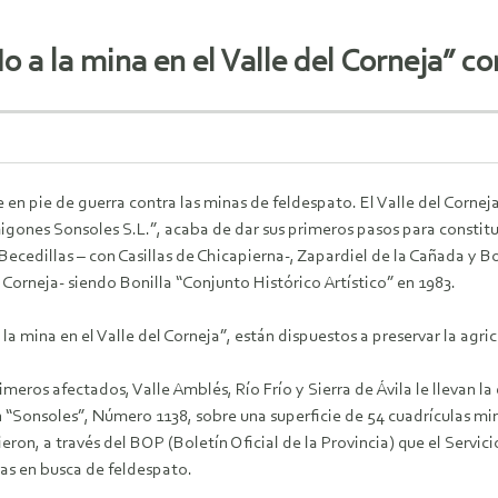
 a la mina en el Valle del Corneja” c
ue en pie de guerra contra las minas de feldespato. El Valle del Corn
gones Sonsoles S.L.”, acaba de dar sus primeros pasos para constit
Becedillas – con Casillas de Chicapierna-, Zapardiel de la Cañada y Bo
 Corneja- siendo Bonilla “Conjunto Histórico Artístico” en 1983.
la mina en el Valle del Corneja”, están dispuestos a preservar la agr
meros afectados, Valle Amblés, Río Frío y Sierra de Ávila le llevan l
 “Sonsoles”, Número 1138, sobre una superficie de 54 cuadrículas mine
on, a través del BOP (Boletín Oficial de la Provincia) que el Servicio
as en busca de feldespato.