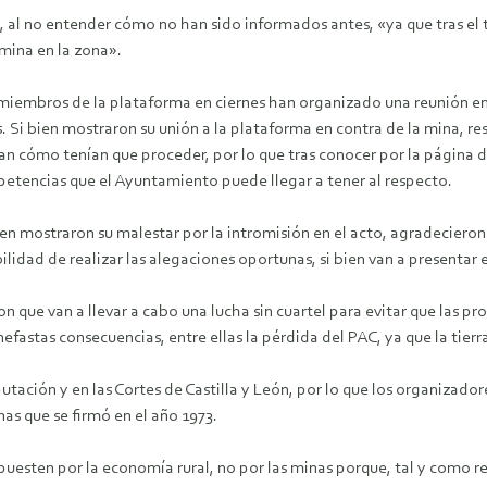
te, al no entender cómo no han sido informados antes, «ya que tras 
mina en la zona».
s miembros de la plataforma en ciernes han organizado una reunión en B
. Si bien mostraron su unión a la plataforma en contra de la mina, r
 cómo tenían que proceder, por lo que tras conocer por la página de
petencias que el Ayuntamiento puede llegar a tener al respecto.
bien mostraron su malestar por la intromisión en el acto, agradeciero
bilidad de realizar las alegaciones oportunas, si bien van a presentar
que van a llevar a cabo una lucha sin cuartel para evitar que las pro
 nefastas consecuencias, entre ellas la pérdida del PAC, ya que la tier
ción y en las Cortes de Castilla y León, por lo que los organizadore
as que se firmó en el año 1973.
uesten por la economía rural, no por las minas porque, tal y como r