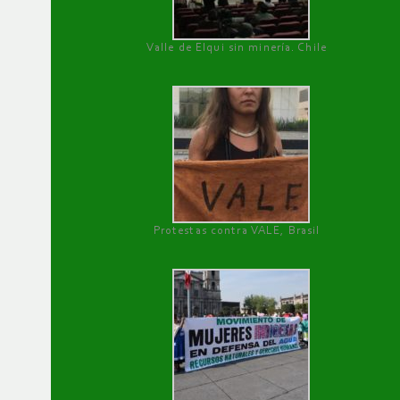
Valle de Elqui sin minería. Chile
Protestas contra VALE, Brasil