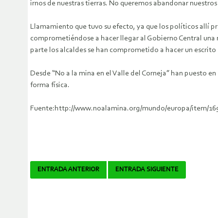
irnos de nuestras tierras. No queremos abandonar nuestros
Llamamiento que tuvo su efecto, ya que los políticos allí 
comprometiéndose a hacer llegar al Gobierno Central una mo
parte los alcaldes se han comprometido a hacer un escrito 
Desde “No a la mina en el Valle del Corneja” han puesto en
forma física.
Fuente:http://www.noalamina.org/mundo/europa/item/1698
Navegador
ENTRADA ANTERIOR
ENTRADA SIGUIENTE
de
artículos