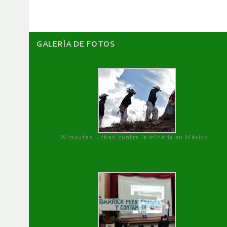
GALERÌA DE FOTOS
Wirakutas luchan contra la minería en México