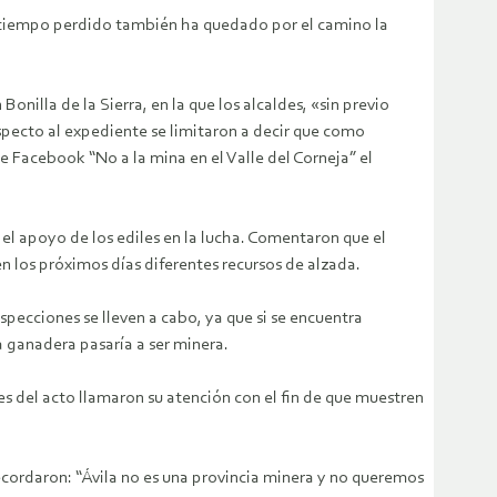
el tiempo perdido también ha quedado por el camino la
onilla de la Sierra, en la que los alcaldes, «sin previo
especto al expediente se limitaron a decir que como
 Facebook “No a la mina en el Valle del Corneja” el
n el apoyo de los ediles en la lucha. Comentaron que el
 en los próximos días diferentes recursos de alzada.
specciones se lleven a cabo, ya que si se encuentra
ra ganadera pasaría a ser minera.
s del acto llamaron su atención con el fin de que muestren
ecordaron: “Ávila no es una provincia minera y no queremos