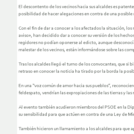
El descontento de los vecinos hacia sus alcaldes es paten
posibilidad de hacer alegaciones en contra de una posible 
Con el fin de dar a conocer a los afectados la situación, lo
aviso», han decidido dar a conocer su versión de los hechos
regidores no podían oponerse al edicto, aunque desconocían
malestar de los vecinos, están informándose sobre las com
Tras los alcaldes llegó el turno de los convocantes, que si 
retraso en conocer la noticia ha tirado por la borda la posi
En una “voz común de amor hacia sus pueblos”, reconocieron 
feldespato, vendrían las expropiaciones de las tierras y las
Al evento también acudieron miembros del PSOE en la Diputa
su sensibilidad para que actúen en contra de una Ley de Min
También hicieron un llamamiento a los alcaldes para que ap