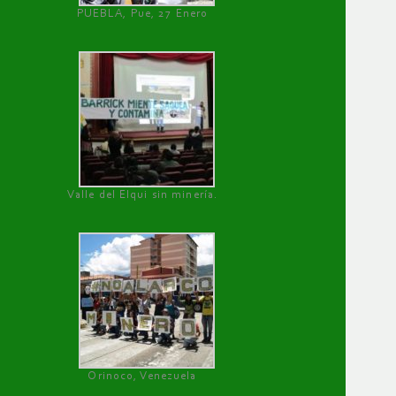
PUEBLA, Pue, 27 Enero
Valle del Elqui sin minería.
Orinoco, Venezuela