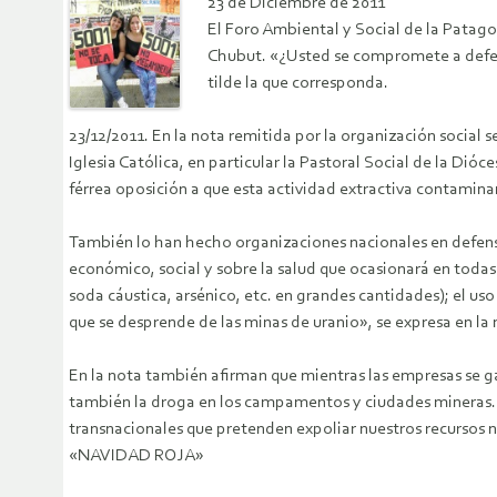
23 de Diciembre de 2011
El Foro Ambiental y Social de la Patago
Chubut. «¿Usted se compromete a defende
tilde la que corresponda.
23/12/2011. En la nota remitida por la organización social 
Iglesia Católica, en particular la Pastoral Social de la Dióc
férrea oposición a que esta actividad extractiva contami
También lo han hecho organizaciones nacionales en defensa
económico, social y sobre la salud que ocasionará en todas l
soda cáustica, arsénico, etc. en grandes cantidades); el us
que se desprende de las minas de uranio», se expresa en la 
En la nota también afirman que mientras las empresas se ga
también la droga en los campamentos y ciudades mineras. «Po
transnacionales que pretenden expoliar nuestros recursos n
«NAVIDAD ROJA»