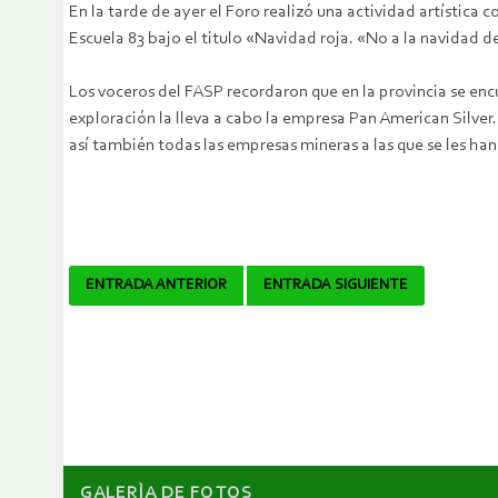
En la tarde de ayer el Foro realizó una actividad artística 
Escuela 83 bajo el titulo «Navidad roja. «No a la navidad d
Los voceros del FASP recordaron que en la provincia se e
exploración la lleva a cabo la empresa Pan American Silve
así también todas las empresas mineras a las que se les han
Navegador
ENTRADA ANTERIOR
ENTRADA SIGUIENTE
de
artículos
GALERÌA DE FOTOS