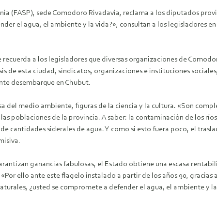
nia (FASP), sede Comodoro Rivadavia, reclama a los diputados provinc
r el agua, el ambiente y la vida?», consultan a los legisladores en
se recuerda a los legisladores que diversas organizaciones de Comodo
esis de esta ciudad, sindicatos, organizaciones e instituciones social
nante desembarque en Chubut.
 del medio ambiente, figuras de la ciencia y la cultura. «Son compl
as poblaciones de la provincia. A saber: la contaminación de los ríos
o de cantidades siderales de agua. Y como si esto fuera poco, el tra
misiva.
rantizan ganancias fabulosas, el Estado obtiene una escasa rentabil
r ello ante este flagelo instalado a partir de los años 90, gracias a
aturales, ¿usted se compromete a defender el agua, el ambiente y la 