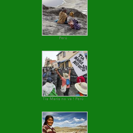
Perú
Tía María no va ! Perú