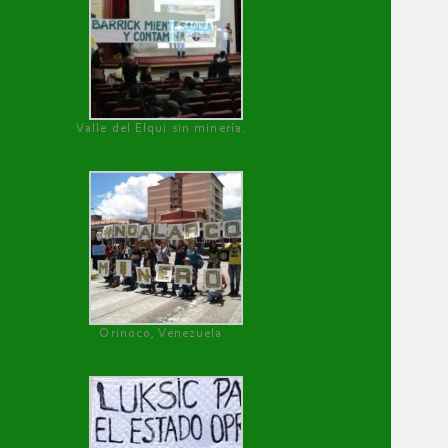
Valle del Elqui sin minería.
Orinoco, Venezuela