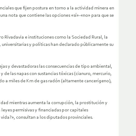
iales que fijen postura en torno a la actividad minera en
 una nota que contiene las opciones «sí»-«no» para que se
ro Rivadavia e instituciones como la Sociedad Rural, la
es, universitarias y políticas han declarado públicamente su
ejas y devastadoras las consecuencias de tipo ambiental,
 y de las napas con sustancias tóxicas (cianuro, mercurio,
slado a miles de Km de gas radón (altamente cancerígeno),
idad mientras aumenta la corrupción, la prostitución y
 leyes permisivas y financiadas por capitales
vida?», consultan a los diputados provinciales.