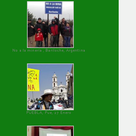
No a la minería , Bariloche, Argentina
PUEBLA, Pue, 27 Enero