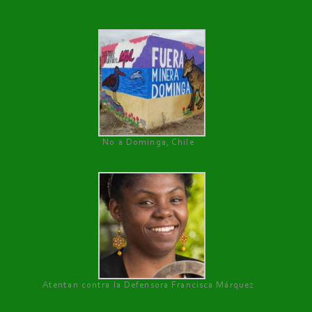
No a Dominga, Chile
Atentan contra la Defensora Francisca Márquez