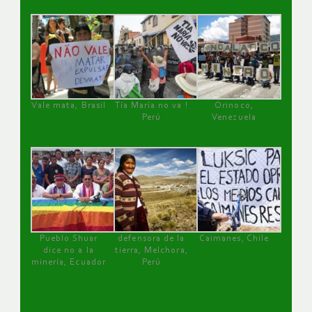
Vale mata, Brasil
Tía María no va !
Orinoco,
Perú
Venezuela
Pueblo Shuar
defensora de la
Caimanes, Chile
dice no a la
tierra, Melchora,
minería, Ecuador
Perú