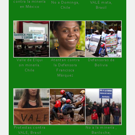
contra la minería
No a Dominga,
VALE mata,
en México
Chile
Brasil
Valle de Elqui
Atentan contra
Defensoras de
sin minería.
la Defensora
Bolivia
Chile
Francisca
Márquez
Protestas contra
No a la minería ,
VALE, Brasil
Bariloche,