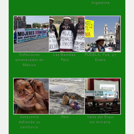
Argentina
Defensoras
Las Bambas,
PUEBLA, Pue, 27
amenazadas en
Perú
Enero
México
Amazonía
Perú
Valle del Elqui
defiende su
sin minería.
territorio