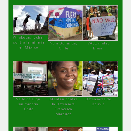
Wirakutas luchan
contra la minería
No a Dominga,
VALE mata,
en México
Chile
Brasil
Valle de Elqui
Atentan contra
Defensoras de
sin minería.
la Defensora
Bolivia
Chile
Francisca
Márquez