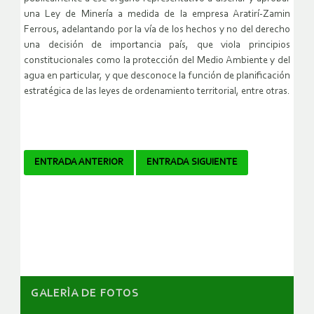
una Ley de Minería a medida de la empresa Aratirí-Zamin
Ferrous, adelantando por la vía de los hechos y no del derecho
una decisión de importancia país, que viola principios
constitucionales como la protección del Medio Ambiente y del
agua en particular, y que desconoce la función de planificación
estratégica de las leyes de ordenamiento territorial, entre otras.
Navegador
ENTRADA ANTERIOR
ENTRADA SIGUIENTE
de
artículos
GALERÌA DE FOTOS