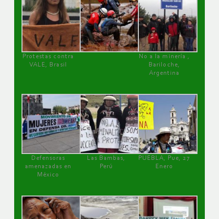
Protestas contra
No a la minería ,
VALE, Brasil
Bariloche,
Argentina
Defensoras
Las Bambas,
PUEBLA, Pue, 27
amenazadas en
Perú
Enero
México