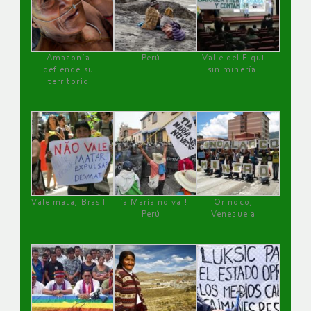
Amazonía
Perú
Valle del Elqui
defiende su
sin minería.
territorio
Vale mata, Brasil
Tía María no va !
Orinoco,
Perú
Venezuela